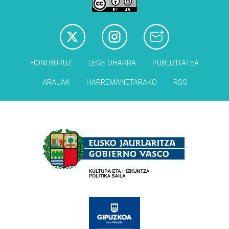
HONI BURUZ
LEGE OHARRA
PUBLIZITATEA
ARAUAK
HARREMANETARAKO
RSS
Babesleak