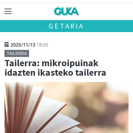
GETARIA
2025/11/13
18:00
TAILERRA
Tailerra: mikroipuinak
idazten ikasteko tailerra