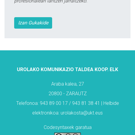
profesionalean lantzen jarraitzeko.
Izan Gukakide
UROLAKO KOMUNIKAZIO TALDEA KOOP. ELK
Araba kalea, 27
20800 - ZARAUTZ
Telefonoa: 943 89 00 17 / 943 81 38 41 | Helbide
elektronikoa: urolakosta@ukt.eus
Codesyntaxek garatua