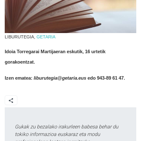
LIBURUTEGIA,
GETARIA
Idoia Torregarai Martijaeran eskutik, 16 urtetik
gorakoentzat.
Izen ematea:
liburutegia@getaria.eus
edo 943-89 61 47.
Gukak zu bezalako irakurleen babesa behar du
tokiko informazioa euskaraz eta modu