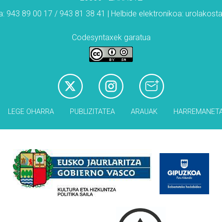
: 943 89 00 17 / 943 81 38 41 | Helbide elektronikoa: urolakos
Codesyntaxek garatua
LEGE OHARRA
PUBLIZITATEA
ARAUAK
HARREMANET
Babesleak