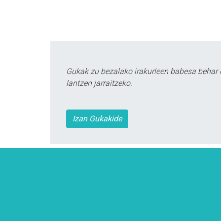
Gukak zu bezalako irakurleen babesa behar 
lantzen jarraitzeko.
Izan Gukakide