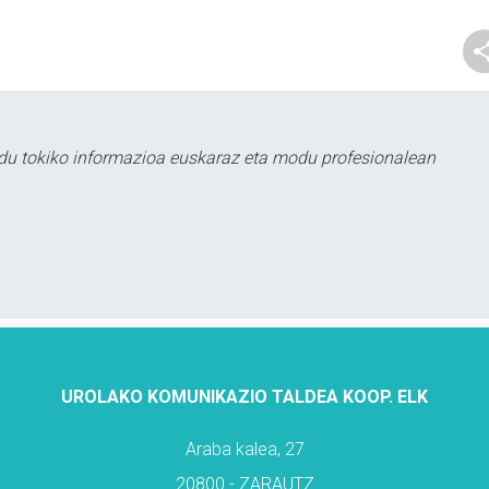
du tokiko informazioa euskaraz eta modu profesionalean
UROLAKO KOMUNIKAZIO TALDEA KOOP. ELK
Araba kalea, 27
20800 - ZARAUTZ