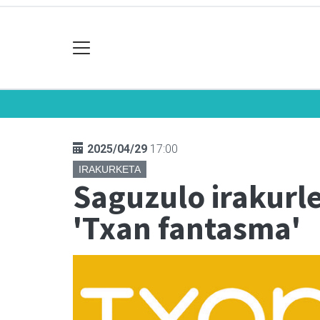
2025/04/29
17:00
IRAKURKETA
Saguzulo irakurl
'Txan fantasma'