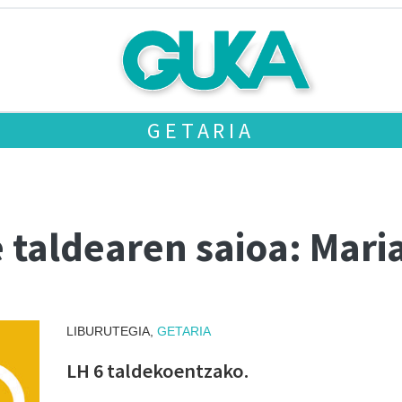
GETARIA
e taldearen saioa: Mar
LIBURUTEGIA,
GETARIA
LH 6 taldekoentzako.