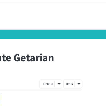
te Getarian
Entzun
Itzuli