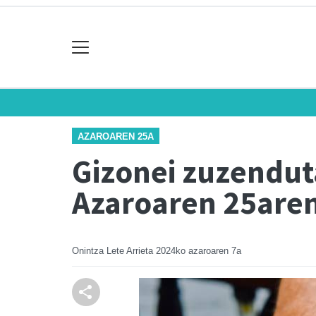
AZAROAREN 25A
Gizonei zuzendut
Azaroaren 25aren
Onintza Lete Arrieta
2024ko azaroaren 7a