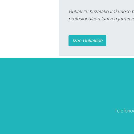
Gukak zu bezalako irakurleen 
profesionalean lantzen jarraitz
Izan Gukakide
Telefonoa