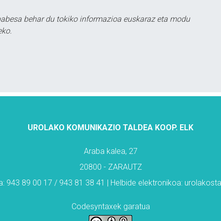
babesa behar du tokiko informazioa euskaraz eta modu
eko.
UROLAKO KOMUNIKAZIO TALDEA KOOP. ELK
Araba kalea, 27
20800 - ZARAUTZ
: 943 89 00 17 / 943 81 38 41 | Helbide elektronikoa: urolakos
Codesyntaxek garatua