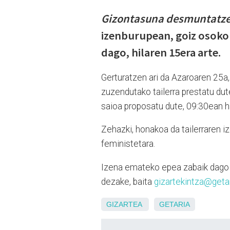
Gizontasuna desmuntatzen
izenburupean, goiz osoko 
dago, hilaren 15era arte.
Gerturatzen ari da Azaroaren 25a,
zuzendutako tailerra prestatu dut
saioa proposatu dute, 09:30ean ha
Zehazki, honakoa da tailerraren i
feministetara.
Izena emateko epea zabaik dago 
dezake, baita
gizartekintza@geta
GIZARTEA
GETARIA