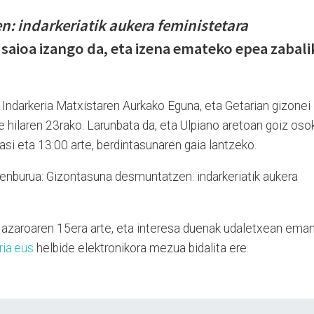
: indarkeriatik aukera feministetara
saioa izango da, eta izena emateko epea zabali
 Indarkeria Matxistaren Aurkako Eguna, eta Getarian gizonei
e hilaren 23rako. Larunbata da, eta Ulpiano aretoan goiz oso
si eta 13:00 arte, berdintasunaren gaia lantzeko.
zenburua: Gizontasuna desmuntatzen: indarkeriatik aukera
azaroaren 15era arte, eta interesa duenak udaletxean ema
ria.eus
helbide elektronikora mezua bidalita ere.