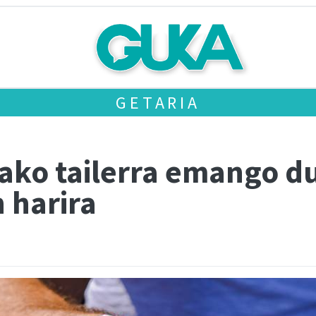
GETARIA
ako tailerra emango du
 harira