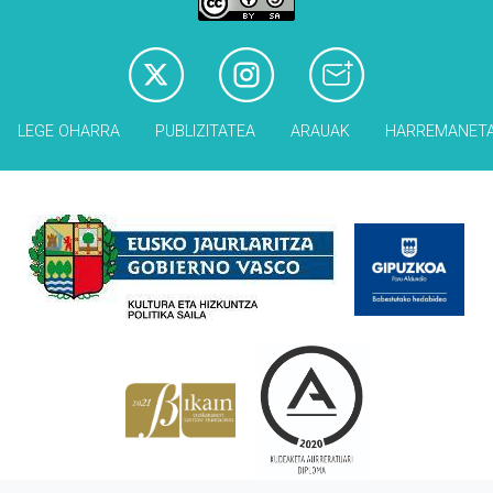
LEGE OHARRA
PUBLIZITATEA
ARAUAK
HARREMANET
Babesleak