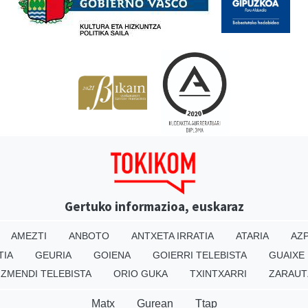
Gertuko informazioa, euskaraz
AMEZTI
ANBOTO
ANTXETA IRRATIA
ATARIA
AZP
TIA
GEURIA
GOIENA
GOIERRI TELEBISTA
GUAIXE
IZMENDI TELEBISTA
ORIO GUKA
TXINTXARRI
ZARAUT
Matx
Gurean
Ttap