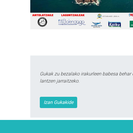
Gukak zu bezalako irakurleen babesa behar 
lantzen jarraitzeko.
Izan Gukakide