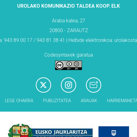
UROLAKO KOMUNIKAZIO TALDEA KOOP. ELK
Araba kalea, 27
20800 - ZARAUTZ
: 943 89 00 17 / 943 81 38 41 | Helbide elektronikoa: urolakos
Codesyntaxek garatua
LEGE OHARRA
PUBLIZITATEA
ARAUAK
HARREMANET
Babesleak