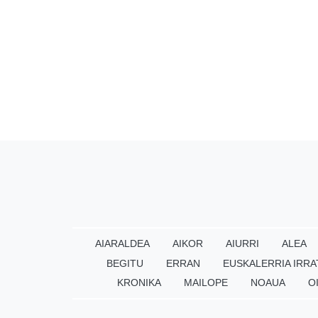
AIARALDEA
AIKOR
AIURRI
ALEA
BEGITU
ERRAN
EUSKALERRIA IRRA
KRONIKA
MAILOPE
NOAUA
O