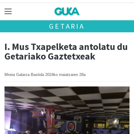
GETARIA
I. Mus Txapelketa antolatu du
Getariako Gaztetxeak
Mireia Galarza Bastida
2024ko maiatzaren 28a