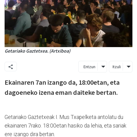
Getariako Gaztetxea. (Artxiboa)
Entzun
Itzuli
Ekainaren 7an izango da, 18:00etan, eta
dagoeneko izena eman daiteke bertan.
Getariako Gaztetxeak I. Mus Txapelketa antolatu du
ekainaren 7rako. 18:00etan hasiko da lehia, eta sariak
ere izango dira bertan.