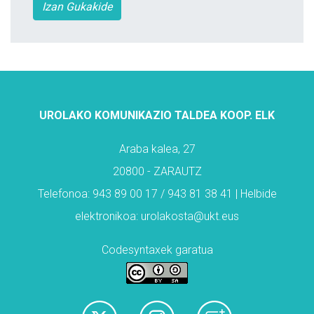
Izan Gukakide
UROLAKO KOMUNIKAZIO TALDEA KOOP. ELK
Araba kalea, 27
20800 - ZARAUTZ
Telefonoa: 943 89 00 17 / 943 81 38 41 | Helbide
elektronikoa: urolakosta@ukt.eus
Codesyntaxek garatua