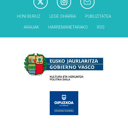
HONI BURUZ
LEGE OHARRA
PUBLIZITATEA
ARAUAK
HARREMANETARAKO
RSS
Babesleak