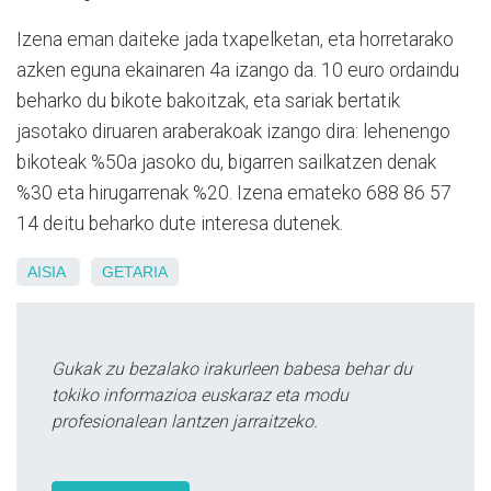
Izena eman daiteke jada txapelketan, eta horretarako
azken eguna ekainaren 4a izango da. 10 euro ordaindu
beharko du bikote bakoitzak, eta sariak bertatik
jasotako diruaren araberakoak izango dira: lehenengo
bikoteak %50a jasoko du, bigarren sailkatzen denak
%30 eta hirugarrenak %20. Izena emateko 688 86 57
14 deitu beharko dute interesa dutenek.
AISIA
GETARIA
Gukak zu bezalako irakurleen babesa behar du
tokiko informazioa euskaraz eta modu
profesionalean lantzen jarraitzeko.