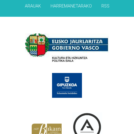
ARAUAK
HARREMANETARAKO
RSS
Babesleak