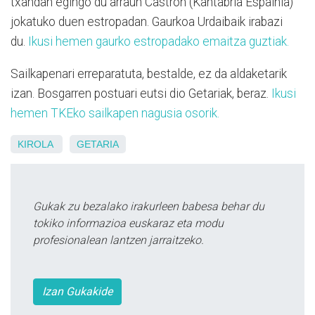
txandan egingo du arraun Castron (Kantabria Espainia)
jokatuko duen estropadan. Gaurkoa Urdaibaik irabazi
du.
Ikusi hemen gaurko estropadako emaitza guztiak.
Sailkapenari erreparatuta, bestalde, ez da aldaketarik
izan. Bosgarren postuari eutsi dio Getariak, beraz.
Ikusi
hemen TKEko sailkapen nagusia osorik.
KIROLA
GETARIA
Gukak zu bezalako irakurleen babesa behar du
tokiko informazioa euskaraz eta modu
profesionalean lantzen jarraitzeko.
Izan Gukakide