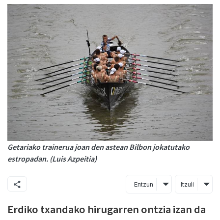
Getariako trainerua joan den astean Bilbon jokatutako
estropadan. (Luis Azpeitia)
Entzun
Itzuli
Erdiko txandako hirugarren ontzia izan da