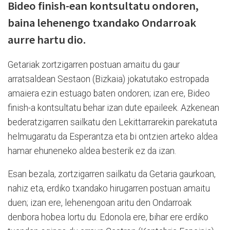
Bideo finish-ean kontsultatu ondoren,
baina lehenengo txandako Ondarroak
aurre hartu dio.
Getariak zortzigarren postuan amaitu du gaur
arratsaldean Sestaon (Bizkaia) jokatutako estropada
amaiera ezin estuago baten ondoren; izan ere, Bideo
finish-a kontsultatu behar izan dute epaileek. Azkenean
bederatzigarren sailkatu den Lekittarrarekin parekatuta
helmugaratu da Esperantza eta bi ontzien arteko aldea
hamar ehuneneko aldea besterik ez da izan.
Esan bezala, zortzigarren sailkatu da Getaria gaurkoan,
nahiz eta, erdiko txandako hirugarren postuan amaitu
duen; izan ere, lehenengoan aritu den Ondarroak
denbora hobea lortu du. Edonola ere, bihar ere erdiko