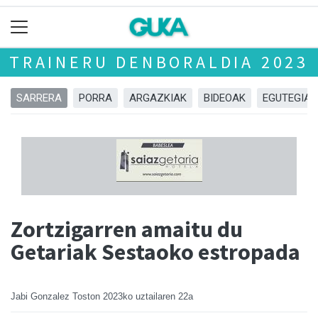
TRAINERU DENBORALDIA 2023
SARRERA
PORRA
ARGAZKIAK
BIDEOAK
EGUTEGIA
Zortzigarren amaitu du
Getariak Sestaoko estropada
Jabi Gonzalez Toston
2023ko uztailaren 22a