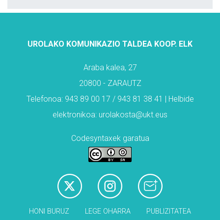
UROLAKO KOMUNIKAZIO TALDEA KOOP. ELK
Araba kalea, 27
20800 - ZARAUTZ
Telefonoa: 943 89 00 17 / 943 81 38 41 | Helbide
elektronikoa: urolakosta@ukt.eus
Codesyntaxek garatua
HONI BURUZ
LEGE OHARRA
PUBLIZITATEA