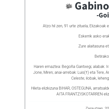
Gabino
-Go
Atzo hil zen, 91 urte zituela, Elizakoa
Eskerrik asko era
Zure alaitasuna e
Betirako
Haren emaztea: Begoña Gantxegi; alabak: Iran
Jone, Miren; anai-arrebak: Luis(†) eta Tere, An
Celeste; ilobak, lehe
Hileta elizkizuna BIHAR, OSTEGUNA, arrats
AITA FRANTZISKOTARREN elizan 
Zarautzen, 2