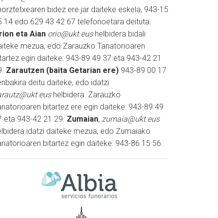
horztetxearen bidez ere jar daiteke eskela, 943-15
5 14 edo 629 43 42 67 telefonoetara deituta.
rion eta Aian
orio@ukt.eus
helbidera bidali
aiteke mezua, edo Zarauzko Tanatorioaren
itartez egin daiteke: 943-89 49 37 eta 943-42 21
9.
Zarautzen (baita Getarian ere)
943-89 00 17
nbakira deitu daiteke, edo idatzi
arautz@ukt.eus
helbidera. Zarauzko
natorioaren bitartez ere egin daiteke: 943-89 49
7 eta 943-42 21 29.
Zumaian
,
zumaia@ukt.eus
elbidera idatzi daiteke mezua, edo Zumaiako
natorioaren bitartez egin daiteke: 943-86 15 56.