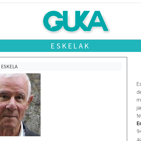
ESKELAK
ESKELA
E
d
m
j
t
E
9
a