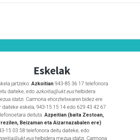
Eskelak
skela jartzeko:
Azkoitian
943-85 36 17 telefonora
eitu daiteke, edo
azkoitia@ukt.eus
helbidera
ezua idatzi. Carmona ehorztetxearen bidez ere
ar daiteke eskela, 943-15 15 14 edo 629 43 42 67
elefonoetara deituta.
Azpeitian (baita Zestoan,
rrezilen, Beizaman eta Aizarnazabalen ere)
43-15 03 58 telefonora deitu daiteke, edo
zpeitia@ukt.eus
helbidera mezua idatzi. Carmona