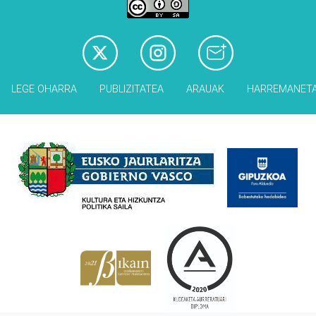
LEGE OHARRA
PUBLIZITATEA
ARAUAK
HARREMANET
Babesleak