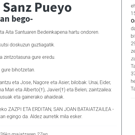
 Sanz Pueyo
e
1
ian bego-
O
d
k eta Aita Santuaren Bedeinkapena hartu ondoren.
b
2
kutsi doskuzun guztiagatik.
ze
ta zintzotasuna gure eredu.
z
Ta
 gure bihotzetan.
3
h
tzu eta Jose, Nagore eta Asier; bilobak: Unai, Eider,
Ta
a Mari eta Alberto(†), Javier(†) eta Belen; zaintzailea:
ngusuak eta gainerako ahaideak.
aldeko ZAZPI ETA ERDITAN, SAN JOAN BATAIATZAILEA -
egingo da. Aldez aurretik mila esker.
026ko maiatzaren 27an