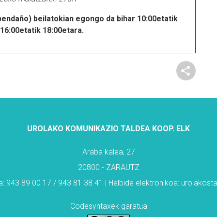
daño) beilatokian egongo da bihar 10:00etatik
16:00etatik 18:00etara.
UROLAKO KOMUNIKAZIO TALDEA KOOP. ELK
Araba kalea, 27
20800 - ZARAUTZ
: 943 89 00 17 / 943 81 38 41 | Helbide elektronikoa: urolakos
Codesyntaxek garatua