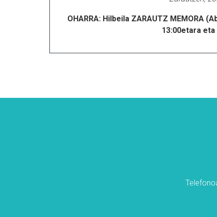
OHARRA: Hilbeila ZARAUTZ MEMORA (Aben
13:00etara eta 
Telefonoa