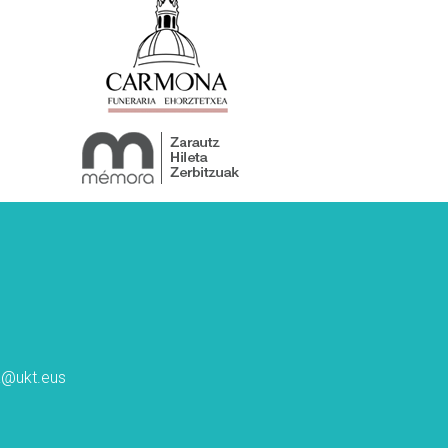
ta@ukt.eus