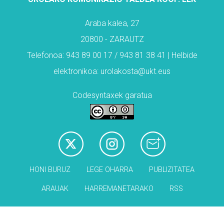
Araba kalea, 27
20800 - ZARAUTZ
Telefonoa: 943 89 00 17 / 943 81 38 41 | Helbide
elektronikoa: urolakosta@ukt.eus
Codesyntaxek garatua
HONI BURUZ
LEGE OHARRA
PUBLIZITATEA
ARAUAK
HARREMANETARAKO
RSS
Babesleak