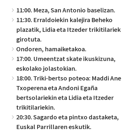
11:00. Meza, San Antonio baselizan.
11:30. Erraldoiekin kalejira Beheko
plazatik, Lidia eta Itzeder trikitilariek
girotuta.
Ondoren, hamaiketakoa.
17:00. Umeentzat skate ikuskizuna,
eskolako jolastokian.
18:00. Triki-bertso poteoa: Maddi Ane
Txoperena eta Andoni Egaña
bertsolariekin eta Lidia eta Itzeder
trikitilariekin.
20:30. Sagardo eta pintxo dastaketa,
Euskal Parrillaren eskutik.