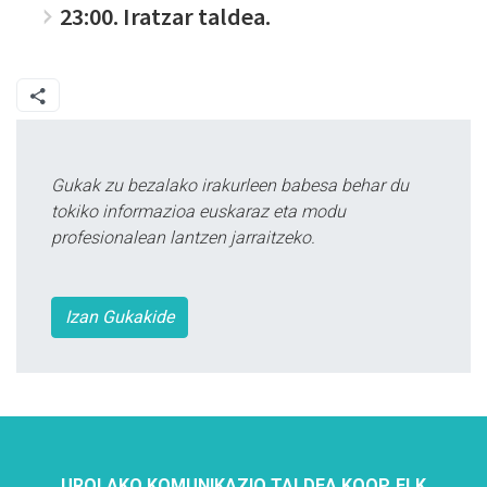
23:00. Iratzar taldea.
Gukak zu bezalako irakurleen babesa behar du
tokiko informazioa euskaraz eta modu
profesionalean lantzen jarraitzeko.
Izan Gukakide
UROLAKO KOMUNIKAZIO TALDEA KOOP. ELK