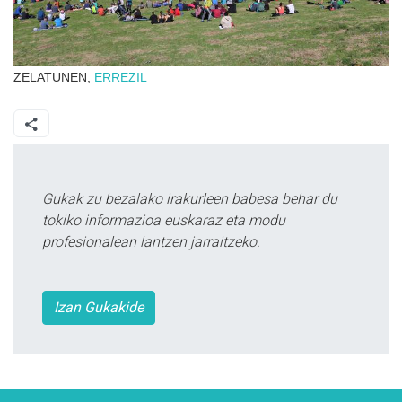
ZELATUNEN,
ERREZIL
Gukak zu bezalako irakurleen babesa behar du
tokiko informazioa euskaraz eta modu
profesionalean lantzen jarraitzeko.
Izan Gukakide