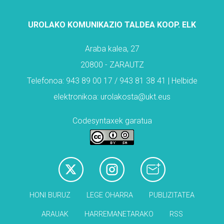
UROLAKO KOMUNIKAZIO TALDEA KOOP. ELK
Araba kalea, 27
20800 - ZARAUTZ
Telefonoa: 943 89 00 17 / 943 81 38 41 | Helbide
elektronikoa: urolakosta@ukt.eus
Codesyntaxek garatua
HONI BURUZ
LEGE OHARRA
PUBLIZITATEA
ARAUAK
HARREMANETARAKO
RSS