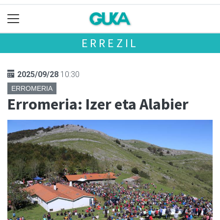
ERREZIL
2025/09/28
10:30
ERROMERIA
Erromeria: Izer eta Alabier