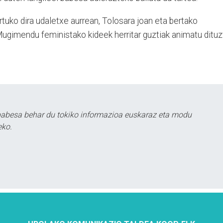
rtuko dira udaletxe aurrean, Tolosara joan eta bertako
Mugimendu feministako kideek herritar guztiak animatu dituz
babesa behar du tokiko informazioa euskaraz eta modu
eko.