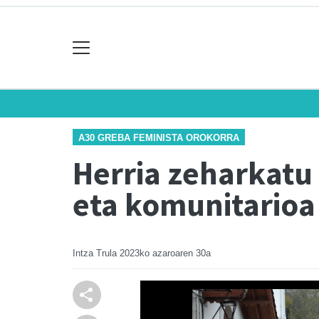
A30 GREBA FEMINISTA OROKORRA
Herria zeharkatu 
eta komunitarioa
Intza Trula
2023ko azaroaren 30a