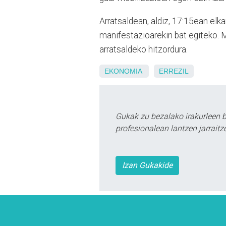
Arratsaldean, aldiz, 17:15ean elka
manifestazioarekin bat egiteko. 
arratsaldeko hitzordura.
EKONOMIA
ERREZIL
Gukak zu bezalako irakurleen 
profesionalean lantzen jarraitz
Izan Gukakide