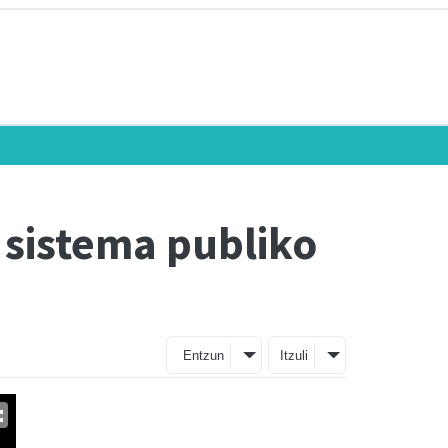
 sistema publiko
Entzun
Itzuli