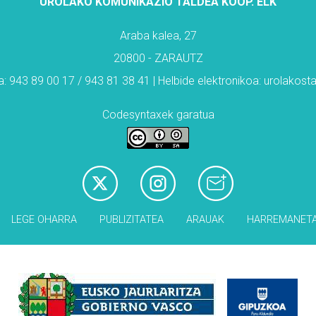
UROLAKO KOMUNIKAZIO TALDEA KOOP. ELK
Araba kalea, 27
20800 - ZARAUTZ
: 943 89 00 17 / 943 81 38 41 | Helbide elektronikoa: urolakos
Codesyntaxek garatua
LEGE OHARRA
PUBLIZITATEA
ARAUAK
HARREMANET
Babesleak