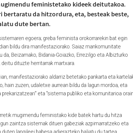
 mugimendu feministetako kideek deitutakoa.
i bertaratu da hitzordura, eta, besteak beste,
alatu dute bertan.
 sistemaren egoera; greba feminista orokorrarekin bat egin
rdian bildu dira manifestaziorako. Saiaz mankomunitate
u da, Beizamako, Bidania-Goiazko, Errezilgo eta Albizturko
eitu dituzte herritarrak martxara.
oian, manifestaziorako aldarriz betetako pankarta eta kartela
, hain zuzen, udaletxe aurrean bildu da lagun mordoa, eta
a prekarizatzeari" eta "sistema publiko eta komunitarioa orain
retik mugimendu feministako kide batek hartu du hitza
egun zaintza sistemak dituen gabeziak azpimarratzeko eta
 duten langileei babesa adierazteko baliatu du tartea.