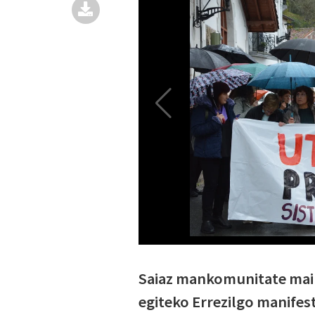
Saiaz mankomunitate mail
egiteko Errezilgo manifes