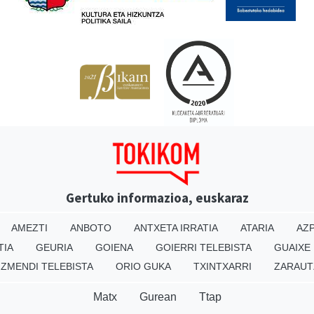
Gertuko informazioa, euskaraz
AMEZTI
ANBOTO
ANTXETA IRRATIA
ATARIA
AZP
TIA
GEURIA
GOIENA
GOIERRI TELEBISTA
GUAIXE
IZMENDI TELEBISTA
ORIO GUKA
TXINTXARRI
ZARAUT
Matx
Gurean
Ttap