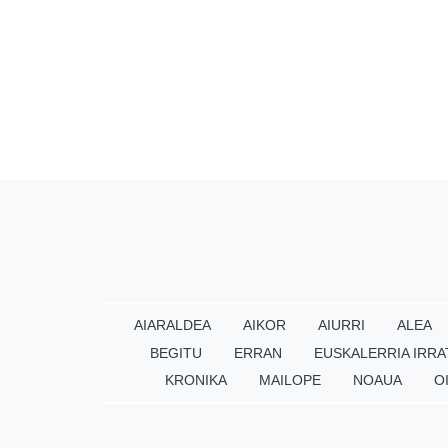
AIARALDEA
AIKOR
AIURRI
ALEA
BEGITU
ERRAN
EUSKALERRIA IRRA
KRONIKA
MAILOPE
NOAUA
O