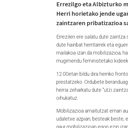
Errezilgo eta Albizturko
Herri horietako jende ugar
zaintzaren pribatizazioa s
Errezilen ere salatu dute zaintza
dute hainbat herritarrek eta egue
mailakoa izan da mobilizazioa; ha
mugimendu feministetako kideek d
12:00etan bildu dira herriko front
prestatzeko. Ordubete beranduago
herria zeharkatu dute "utzi zaintz
oihukatuz.
Mobilizazioa amaitutzat eman aur
udaletxe azpian; besteak beste, 
gaur mobilizazioan egon ezin izan