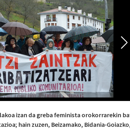
akoa izan da greba feminista orokorrarekin ba
tazioa; hain zuzen, Beizamako, Bidania-Goiazko