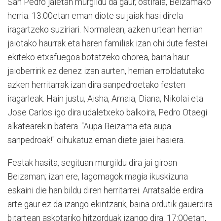
San Pedro jaietan murgildu da gaur, ostirala, Beizamako
herria. 13:00etan eman diote su jaiak hasi direla
iragartzeko suziriari. Normalean, azken urtean herrian
jaiotako haurrak eta haren familiak izan ohi dute festei
ekiteko etxafuegoa botatzeko ohorea, baina haur
jaioberririk ez denez izan aurten, herrian erroldatutako
azken herritarrak izan dira sanpedroetako festen
iragarleak. Hain justu, Aisha, Amaia, Diana, Nikolai eta
Jose Carlos igo dira udaletxeko balkoira, Pedro Otaegi
alkatearekin batera. "Aupa Beizama eta aupa
sanpedroak!" oihukatuz eman diete jaiei hasiera.
Festak hasita, segituan murgildu dira jai giroan
Beizaman; izan ere, Iagomagok magia ikuskizuna
eskaini die han bildu diren herritarrei. Arratsalde erdira
arte gaur ez da izango ekintzarik, baina ordutik gauerdira
bitartean askotariko hitzorduak izango dira: 17:00etan,