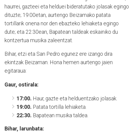
haurrei, gazteei eta helduei bideratutako jolasak egingo
dituzte; 19:00etan, aurtengo Beizamako patata
tortillarik onena nor den ebazteko lehiaketa egingo
dute; eta 22:30ean, Bapatean taldeak eskainiko du
kontzertua musika zaleentzat.
Bihar, etzi eta San Pedro egunez ere izango dira
ekintzak Beizaman. Hona hemen aurtengo jaien
egitaraua:
Gaur, ostirala:
17:00.
Haur, gazte eta helduentzako jolasak.
19:00.
Patata tortilla lehiaketa.
22:30.
Bapatean musika taldea.
Bihar, larunbata: