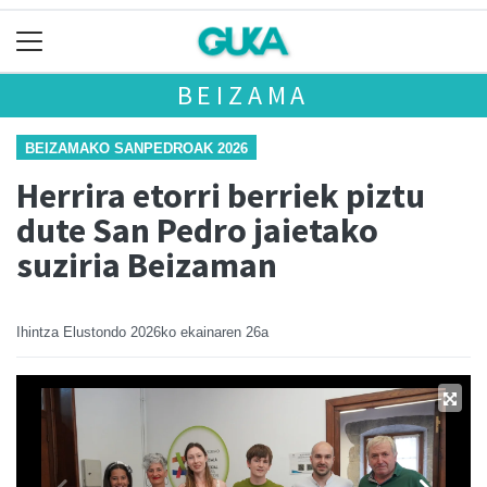
BEIZAMA
BEIZAMAKO SANPEDROAK 2026
Herrira etorri berriek piztu
dute San Pedro jaietako
suziria Beizaman
Ihintza Elustondo
2026ko ekainaren 26a