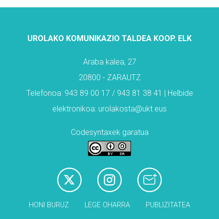
UROLAKO KOMUNIKAZIO TALDEA KOOP. ELK
Araba kalea, 27
20800 - ZARAUTZ
Telefonoa: 943 89 00 17 / 943 81 38 41 | Helbide
elektronikoa: urolakosta@ukt.eus
Codesyntaxek garatua
HONI BURUZ
LEGE OHARRA
PUBLIZITATEA