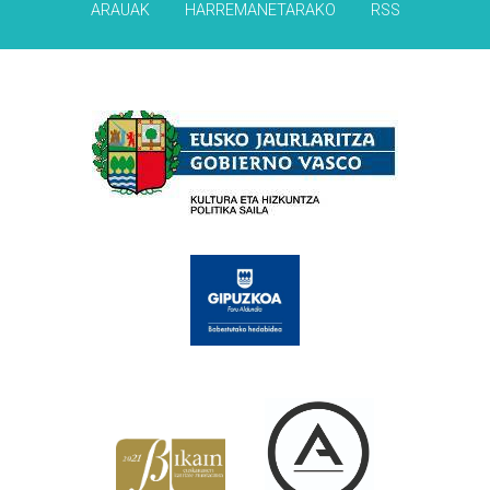
ARAUAK
HARREMANETARAKO
RSS
Babesleak