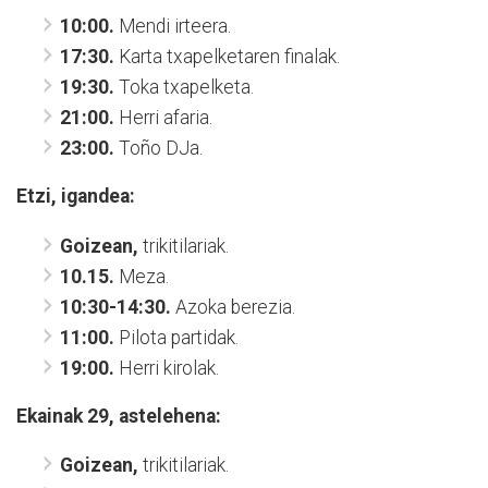
10:00.
Mendi irteera.
17:30.
Karta txapelketaren finalak.
19:30.
Toka txapelketa.
21:00.
Herri afaria.
23:00.
Toño DJa.
Etzi, igandea:
Goizean,
trikitilariak.
10.15.
Meza.
10:30-14:30.
Azoka berezia.
11:00.
Pilota partidak.
19:00.
Herri kirolak.
Ekainak 29, astelehena:
Goizean,
trikitilariak.