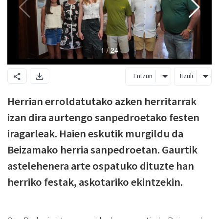
Entzun
Itzuli
Herrian erroldatutako azken herritarrak
izan dira aurtengo sanpedroetako festen
iragarleak. Haien eskutik murgildu da
Beizamako herria sanpedroetan. Gaurtik
astelehenera arte ospatuko dituzte han
herriko festak, askotariko ekintzekin.