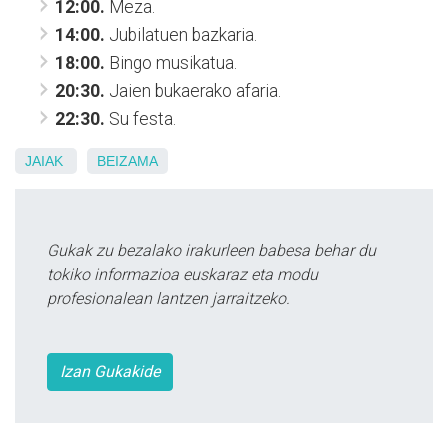
12:00.
Meza.
14:00.
Jubilatuen bazkaria.
18:00.
Bingo musikatua.
20:30.
Jaien bukaerako afaria.
22:30.
Su festa.
JAIAK
BEIZAMA
Gukak zu bezalako irakurleen babesa behar du
tokiko informazioa euskaraz eta modu
profesionalean lantzen jarraitzeko.
Izan Gukakide