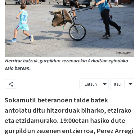
Herritar batzuk, gurpildun zezenarekin Azkoitian egindako
saio batean.
Entzun
Itzuli
Sokamutil beteranoen talde batek
antolatu ditu hitzorduak biharko, etzirako
eta etzidamurako. 19:00etan hasiko dute
gurpildun zezenen entzierroa, Perez Arregi