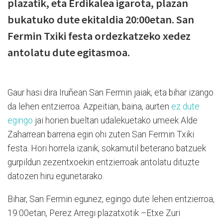
plazatik, eta Erdikalea igarota, plazan
bukatuko dute ekitaldia 20:00etan. San
Fermin Txiki festa ordezkatzeko xedez
antolatu dute egitasmoa.
Gaur hasi dira Iruñean San Fermin jaiak, eta bihar izango
da lehen entzierroa. Azpeitian, baina, aurten
ez dute
egingo
jai horien bueltan udalekuetako umeek Alde
Zaharrean barrena egin ohi zuten San Fermin Txiki
festa. Hori horrela izanik, sokamutil beterano batzuek
gurpildun zezentxoekin entzierroak antolatu dituzte
datozen hiru egunetarako.
Bihar, San Fermin egunez, egingo dute lehen entzierroa,
19:00etan, Perez Arregi plazatxotik –Etxe Zuri