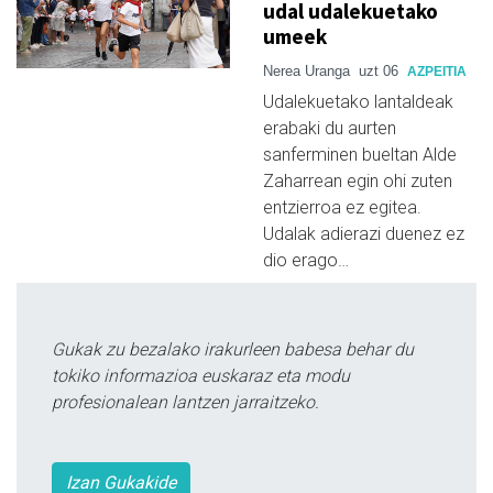
udal udalekuetako
umeek
Nerea Uranga
uzt 06
AZPEITIA
Udalekuetako lantaldeak
erabaki du aurten
sanferminen bueltan Alde
Zaharrean egin ohi zuten
entzierroa ez egitea.
Udalak adierazi duenez ez
dio erago…
Gukak zu bezalako irakurleen babesa behar du
tokiko informazioa euskaraz eta modu
profesionalean lantzen jarraitzeko.
Izan Gukakide