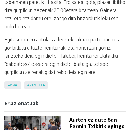
tabernaren paretik– hasita. Erdikalea igota, plazan ibiliko
dira gurpildun zezenak 20:00etara bitartean. Gainera,
etzi eta etzidamu ere izango dira hitzorduak leku eta
ordu berean.
Egitasmoaren antolatzaileek ekitaldian parte hartzera
gonbidatu dituzte herritarrak, eta horiei zuri-gorriz
janzteko deia egin diete. Halaber, herritarrei ekitaldia
"babesteko" eskaera egin diete, baita gaztetxoei
gurpildun zezenak gidatzeko deia egin ere.
AISIA
AZPEITIA
Erlazionatuak
Aurten ez dute San
Fermin Txikirik egingo