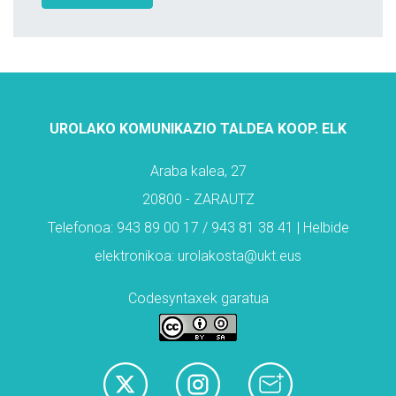
UROLAKO KOMUNIKAZIO TALDEA KOOP. ELK
Araba kalea, 27
20800 - ZARAUTZ
Telefonoa: 943 89 00 17 / 943 81 38 41 | Helbide
elektronikoa: urolakosta@ukt.eus
Codesyntaxek garatua