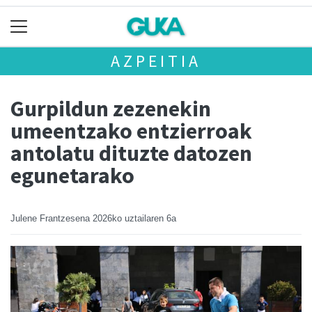
AZPEITIA
Gurpildun zezenekin
umeentzako entzierroak
antolatu dituzte datozen
egunetarako
Julene Frantzesena
2026ko uztailaren 6a