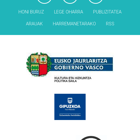
HONI BURUZ
LEGE OHARRA
PUBLIZITATEA
ARAUAK
HARREMANETARAKO
RSS
Babesleak