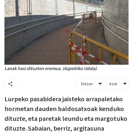
Lanak hasi dituzten eremua. (Azpeitiko Udala)
Entzun
Itzuli
Lurpeko pasabidera jaisteko arrapaletako
hormetan dauden baldosatxoak kenduko
dituzte, eta paretak leundu eta margotuko
dituzte. Sabaian, berriz, argitasuna