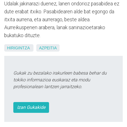
Udalak jakinarazi duenez, lanen ondorioz pasabidea ez
dute erabat itxiko. Pasabidearen alde bat egongo da
itxita aurrena, eta aurrerago, beste aldea.
Aurreikuspenen arabera, lanak saninazioetarako
bukatuko dituzte.
HIRIGINTZA
AZPEITIA
Gukak zu bezalako irakurleen babesa behar du
tokiko informazioa euskaraz eta modu
profesionalean lantzen jarraitzeko.
Izan Gukakide