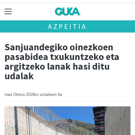
AZPEITIA
Sanjuandegiko oinezkoen
pasabidea txukuntzeko eta
argitzeko lanak hasi ditu
udalak
Iraia Oteiza
2026ko uztailaren 6a