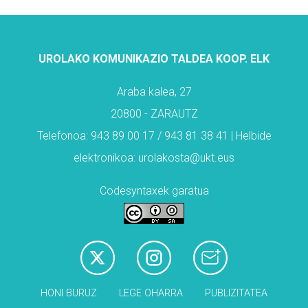
UROLAKO KOMUNIKAZIO TALDEA KOOP. ELK
Araba kalea, 27
20800 - ZARAUTZ
Telefonoa: 943 89 00 17 / 943 81 38 41 | Helbide
elektronikoa: urolakosta@ukt.eus
Codesyntaxek garatua
HONI BURUZ
LEGE OHARRA
PUBLIZITATEA