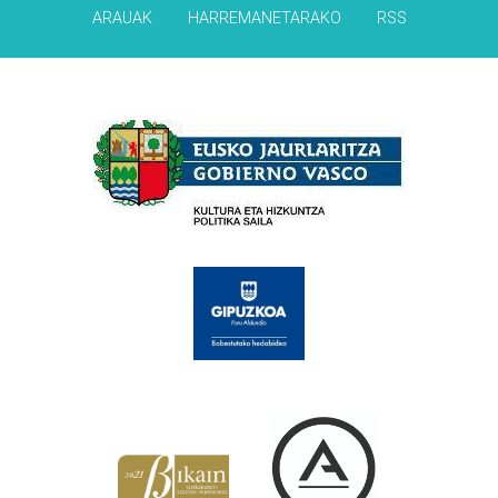
ARAUAK
HARREMANETARAKO
RSS
Babesleak