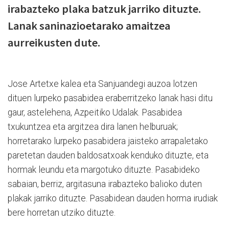
irabazteko plaka batzuk jarriko dituzte.
Lanak saninazioetarako amaitzea
aurreikusten dute.
Jose Artetxe kalea eta Sanjuandegi auzoa lotzen
dituen lurpeko pasabidea eraberritzeko lanak hasi ditu
gaur, astelehena, Azpeitiko Udalak. Pasabidea
txukuntzea eta argitzea dira lanen helburuak;
horretarako lurpeko pasabidera jaisteko arrapaletako
paretetan dauden baldosatxoak kenduko dituzte, eta
hormak leundu eta margotuko dituzte. Pasabideko
sabaian, berriz, argitasuna irabazteko balioko duten
plakak jarriko dituzte. Pasabidean dauden horma irudiak
bere horretan utziko dituzte.