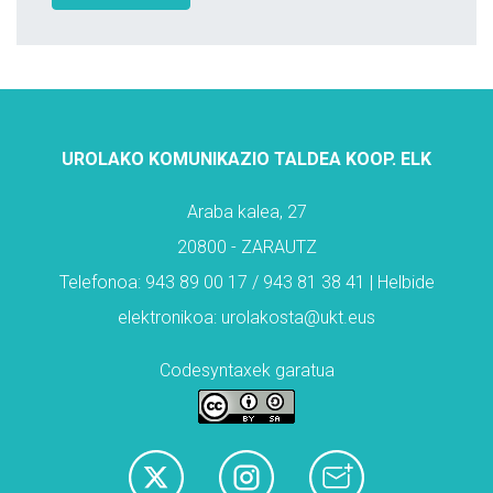
UROLAKO KOMUNIKAZIO TALDEA KOOP. ELK
Araba kalea, 27
20800 - ZARAUTZ
Telefonoa: 943 89 00 17 / 943 81 38 41 | Helbide
elektronikoa: urolakosta@ukt.eus
Codesyntaxek garatua