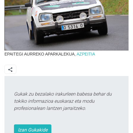
EPAITEGI AURREKO APARKALEKUA,
AZPEITIA
Gukak zu bezalako irakurleen babesa behar du
tokiko informazioa euskaraz eta modu
profesionalean lantzen jarraitzeko.
Izan Gukakide