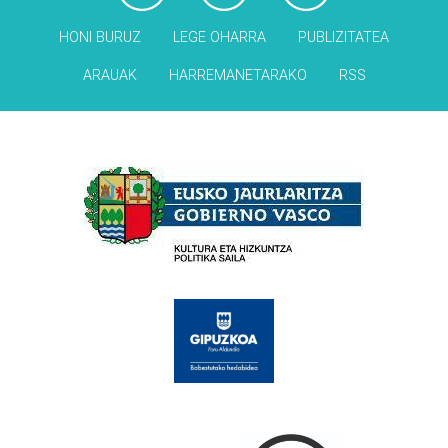
HONI BURUZ
LEGE OHARRA
PUBLIZITATEA
ARAUAK
HARREMANETARAKO
RSS
Babesleak