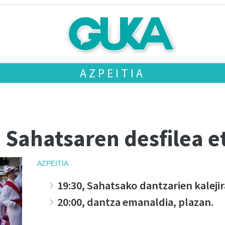
AZPEITIA
: Sahatsaren desfilea 
AZPEITIA
19:30, Sahatsako dantzarien kalejir
20:00, dantza emanaldia, plazan.