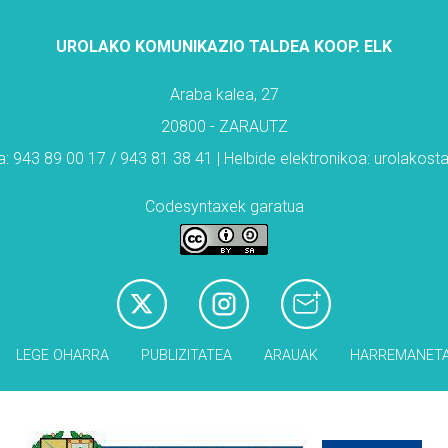
UROLAKO KOMUNIKAZIO TALDEA KOOP. ELK
Araba kalea, 27
20800 - ZARAUTZ
: 943 89 00 17 / 943 81 38 41 | Helbide elektronikoa: urolakos
Codesyntaxek garatua
LEGE OHARRA
PUBLIZITATEA
ARAUAK
HARREMANET
Babesleak