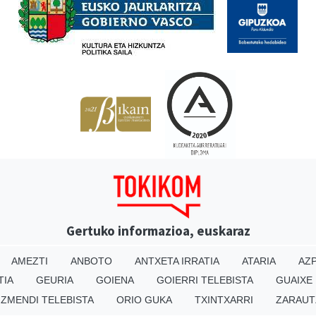
Gertuko informazioa, euskaraz
AMEZTI
ANBOTO
ANTXETA IRRATIA
ATARIA
AZP
TIA
GEURIA
GOIENA
GOIERRI TELEBISTA
GUAIXE
IZMENDI TELEBISTA
ORIO GUKA
TXINTXARRI
ZARAUT