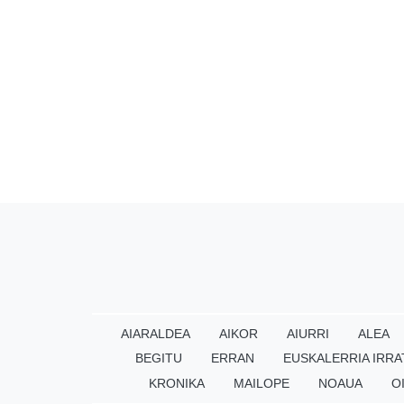
AIARALDEA
AIKOR
AIURRI
ALEA
BEGITU
ERRAN
EUSKALERRIA IRRA
KRONIKA
MAILOPE
NOAUA
O