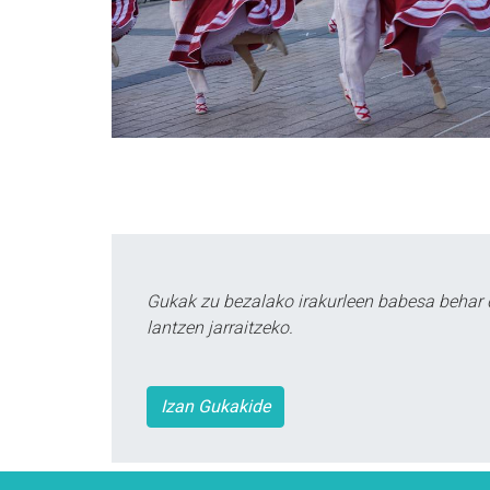
Gukak zu bezalako irakurleen babesa behar 
lantzen jarraitzeko.
Izan Gukakide