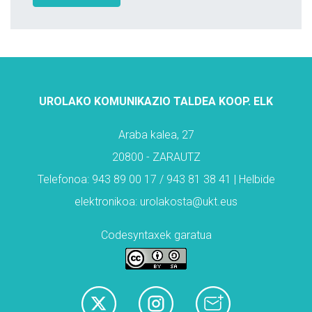
UROLAKO KOMUNIKAZIO TALDEA KOOP. ELK
Araba kalea, 27
20800 - ZARAUTZ
Telefonoa: 943 89 00 17 / 943 81 38 41 | Helbide
elektronikoa: urolakosta@ukt.eus
Codesyntaxek garatua