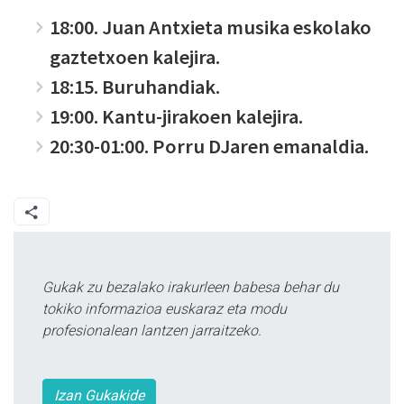
18:00. Juan Antxieta musika eskolako
gaztetxoen kalejira.
18:15. Buruhandiak.
19:00. Kantu-jirakoen kalejira.
20:30-01:00. Porru DJaren emanaldia.
Gukak zu bezalako irakurleen babesa behar du
tokiko informazioa euskaraz eta modu
profesionalean lantzen jarraitzeko.
Izan Gukakide