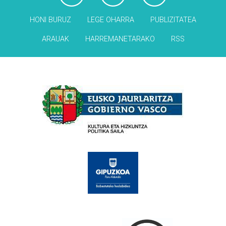
HONI BURUZ
LEGE OHARRA
PUBLIZITATEA
ARAUAK
HARREMANETARAKO
RSS
Babesleak