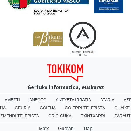
Gertuko informazioa, euskaraz
AMEZTI
ANBOTO
ANTXETA IRRATIA
ATARIA
AZP
TIA
GEURIA
GOIENA
GOIERRI TELEBISTA
GUAIXE
IZMENDI TELEBISTA
ORIO GUKA
TXINTXARRI
ZARAUT
Matx
Gurean
Ttap