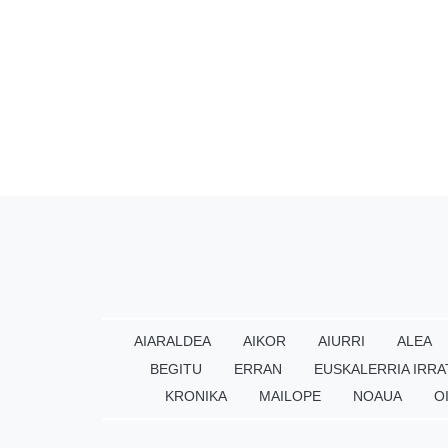
AIARALDEA
AIKOR
AIURRI
ALEA
BEGITU
ERRAN
EUSKALERRIA IRRA
KRONIKA
MAILOPE
NOAUA
O