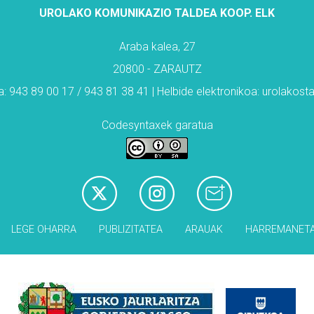
UROLAKO KOMUNIKAZIO TALDEA KOOP. ELK
Araba kalea, 27
20800 - ZARAUTZ
: 943 89 00 17 / 943 81 38 41 | Helbide elektronikoa: urolakos
Codesyntaxek garatua
LEGE OHARRA
PUBLIZITATEA
ARAUAK
HARREMANET
Babesleak