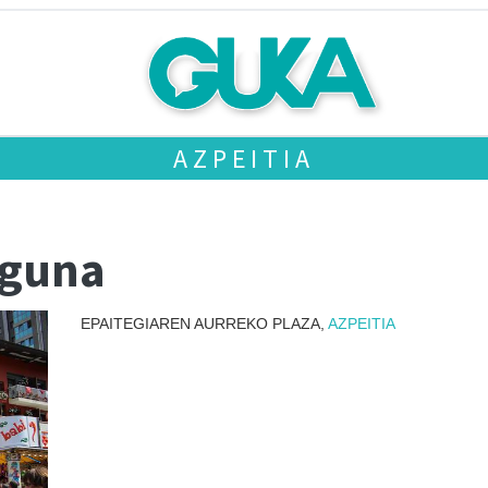
AZPEITIA
eguna
EPAITEGIAREN AURREKO PLAZA,
AZPEITIA