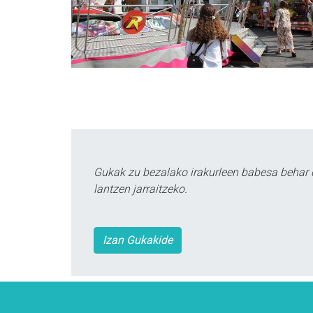
Gukak zu bezalako irakurleen babesa behar 
lantzen jarraitzeko.
Izan Gukakide