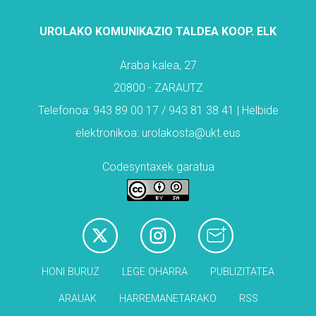
UROLAKO KOMUNIKAZIO TALDEA KOOP. ELK
Araba kalea, 27
20800 - ZARAUTZ
Telefonoa: 943 89 00 17 / 943 81 38 41 | Helbide
elektronikoa: urolakosta@ukt.eus
Codesyntaxek garatua
HONI BURUZ
LEGE OHARRA
PUBLIZITATEA
ARAUAK
HARREMANETARAKO
RSS