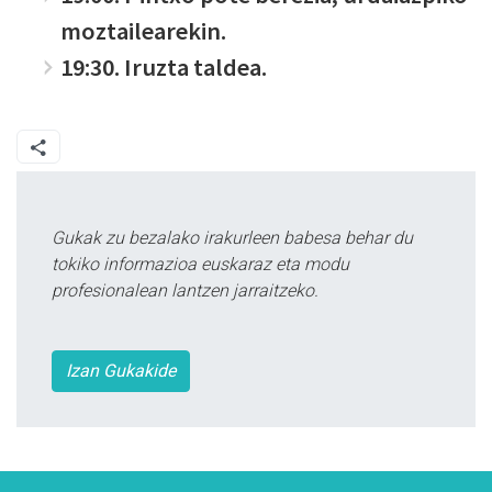
moztailearekin.
19:30. Iruzta taldea.
Gukak zu bezalako irakurleen babesa behar du
tokiko informazioa euskaraz eta modu
profesionalean lantzen jarraitzeko.
Izan Gukakide