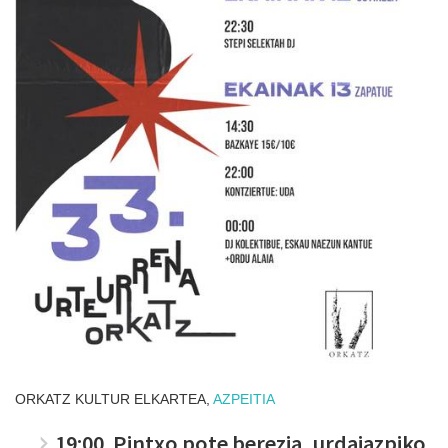
ORKATZ KULTUR ELKARTEA,
AZPEITIA
19:00. Pintxo pote berezia, urdaiazpiko