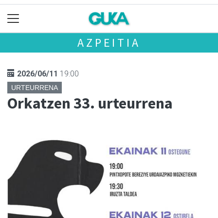
AZPEITIA
2026/06/11
19:00
URTEURRENA
Orkatzen 33. urteurrena