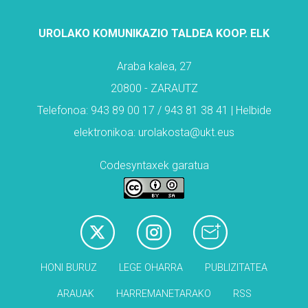
UROLAKO KOMUNIKAZIO TALDEA KOOP. ELK
Araba kalea, 27
20800 - ZARAUTZ
Telefonoa: 943 89 00 17 / 943 81 38 41 | Helbide
elektronikoa: urolakosta@ukt.eus
Codesyntaxek garatua
HONI BURUZ
LEGE OHARRA
PUBLIZITATEA
ARAUAK
HARREMANETARAKO
RSS