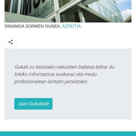
DINAMOA SORMEN GUNEA,
AZPEITIA
Gukak zu bezalako irakurleen babesa behar du
tokiko informazioa euskaraz eta modu
profesionalean lantzen jarraitzeko.
Izan Gukakide