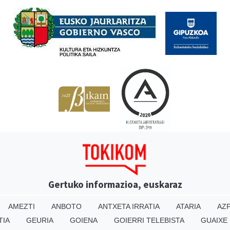
Babesleak
Gertuko informazioa, euskaraz
AMEZTI
ANBOTO
ANTXETA IRRATIA
ATARIA
AZP
TIA
GEURIA
GOIENA
GOIERRI TELEBISTA
GUAIXE