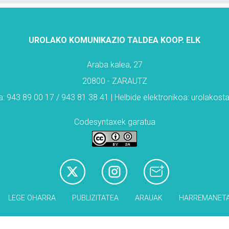
UROLAKO KOMUNIKAZIO TALDEA KOOP. ELK
Araba kalea, 27
20800 - ZARAUTZ
: 943 89 00 17 / 943 81 38 41 | Helbide elektronikoa: urolakos
Codesyntaxek garatua
LEGE OHARRA
PUBLIZITATEA
ARAUAK
HARREMANET