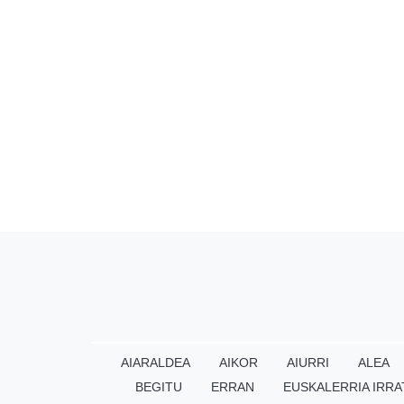
AIARALDEA
AIKOR
AIURRI
ALEA
BEGITU
ERRAN
EUSKALERRIA IRRA