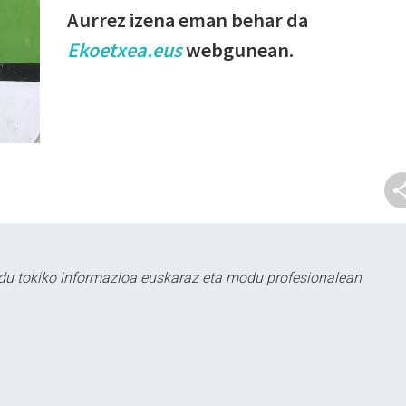
Aurrez izena eman behar da
Ekoetxea.eus
webgunean.
du tokiko informazioa euskaraz eta modu profesionalean