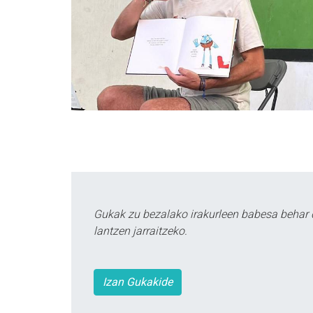
Gukak zu bezalako irakurleen babesa behar 
lantzen jarraitzeko.
Izan Gukakide