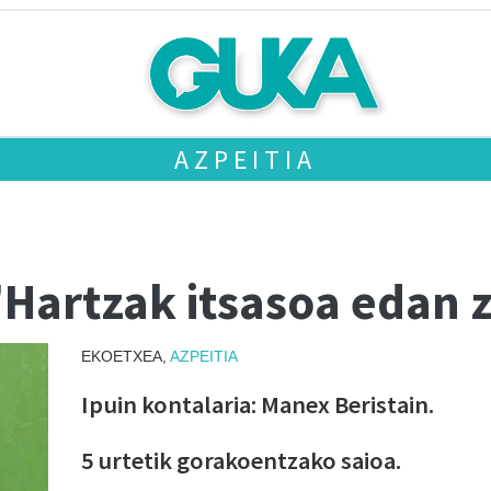
AZPEITIA
 'Hartzak itsasoa edan
EKOETXEA,
AZPEITIA
Ipuin kontalaria: Manex Beristain.
5 urtetik gorakoentzako saioa.