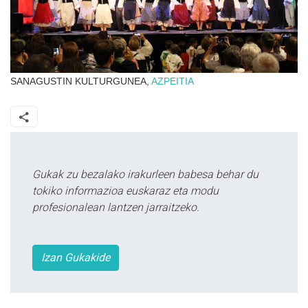
SANAGUSTIN KULTURGUNEA,
AZPEITIA
Gukak zu bezalako irakurleen babesa behar du
tokiko informazioa euskaraz eta modu
profesionalean lantzen jarraitzeko.
Izan Gukakide