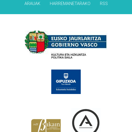
ARAUAK
HARREMANETARAKO
RSS
Babesleak