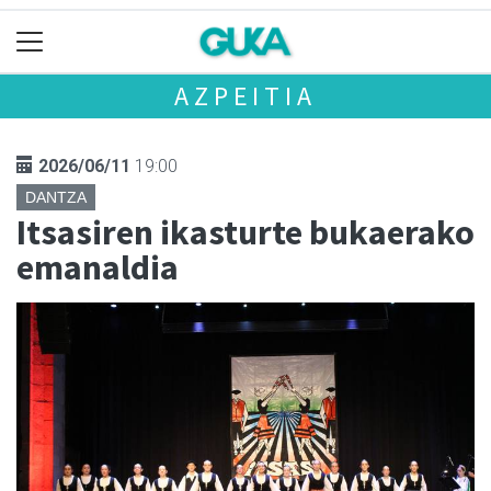
AZPEITIA
2026/06/11
19:00
DANTZA
Itsasiren ikasturte bukaerako
emanaldia