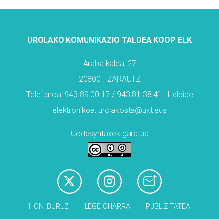
UROLAKO KOMUNIKAZIO TALDEA KOOP. ELK
Araba kalea, 27
20800 - ZARAUTZ
Telefonoa: 943 89 00 17 / 943 81 38 41 | Helbide
elektronikoa: urolakosta@ukt.eus
Codesyntaxek garatua
HONI BURUZ
LEGE OHARRA
PUBLIZITATEA