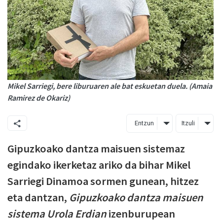
Mikel Sarriegi, bere liburuaren ale bat eskuetan duela. (Amaia
Ramirez de Okariz)
Entzun
Itzuli
Gipuzkoako dantza maisuen sistemaz
egindako ikerketaz ariko da bihar Mikel
Sarriegi Dinamoa sormen gunean, hitzez
eta dantzan,
Gipuzkoako dantza maisuen
sistema Urola Erdian
izenburupean