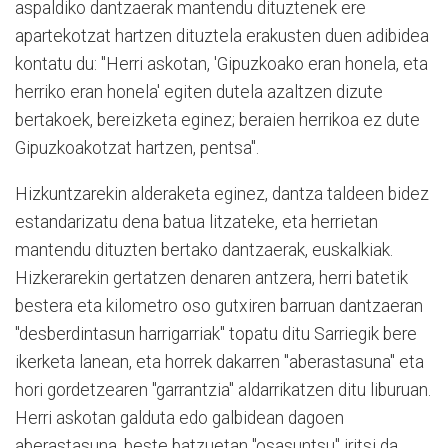
aspaldiko dantzaerak mantendu dituztenek ere
apartekotzat hartzen dituztela erakusten duen adibidea
kontatu du: "Herri askotan, 'Gipuzkoako eran honela, eta
herriko eran honela' egiten dutela azaltzen dizute
bertakoek, bereizketa eginez; beraien herrikoa ez dute
Gipuzkoakotzat hartzen, pentsa".
Hizkuntzarekin alderaketa eginez, dantza taldeen bidez
estandarizatu dena batua litzateke, eta herrietan
mantendu dituzten bertako dantzaerak, euskalkiak.
Hizkerarekin gertatzen denaren antzera, herri batetik
bestera eta kilometro oso gutxiren barruan dantzaeran
"desberdintasun harrigarriak" topatu ditu Sarriegik bere
ikerketa lanean, eta horrek dakarren "aberastasuna" eta
hori gordetzearen "garrantzia" aldarrikatzen ditu liburuan.
Herri askotan galduta edo galbidean dagoen
aberastasuna, beste batzuetan "osasuntsu" iritsi da