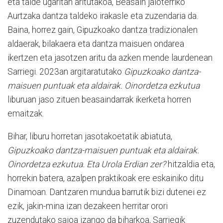
eta talde ugaritan aritutakoa, Beasain jaioterriko
Aurtzaka dantza taldeko irakasle eta zuzendaria da.
Baina, horrez gain, Gipuzkoako dantza tradizionalen
aldaerak, bilakaera eta dantza maisuen ondarea
ikertzen eta jasotzen aritu da azken mende laurdenean
Sarriegi. 2023an argitaratutako
Gipuzkoako dantza-
maisuen puntuak eta aldairak. Oinordetza ezkutua
liburuan jaso zituen beasaindarrak ikerketa horren
emaitzak.
Bihar, liburu horretan jasotakoetatik abiatuta,
Gipuzkoako dantza-maisuen puntuak eta aldairak.
Oinordetza ezkutua. Eta Urola Erdian zer?
hitzaldia eta,
horrekin batera, azalpen praktikoak ere eskainiko ditu
Dinamoan. Dantzaren mundua barrutik bizi dutenei ez
ezik, jakin-mina izan dezakeen herritar orori
zuzendutako saioa izango da biharkoa, Sarriegik