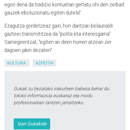
egon dena da tradizio kontuetan gertatu ohi den zerbait:
gauzek eboluzionatu egiten dutela".
Ezagutza gordetzeaz gain, hori dantzari belaunaldi
gazteei transmititzea da "polita eta interesgarria"
Sarriegirentzat, "egiten ari diren horren atzean zer
dagoen jakin dezaten".
KULTURA
AZPEITIA
Gukak zu bezalako irakurleen babesa behar du
tokiko informazioa euskaraz eta modu
profesionalean lantzen jarraitzeko.
Izan Gukakide