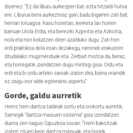
dioenez: "Ez da liburu aurkezpen bat, ezta hitzaldi hutsa
ere. Liburua bera aurkezteaz gain, badu bigarren zati bat,
herriari lotuagoa. Kasu honetan, ikerketa lan horren
barruan Urola Erdia, eta bereziki Azpeitia eta Azkoitia,
nola eta non kokatzen diren azalduko dugu. Zati hori
erdi praktikoa dela esan dezakegu, neronek erakusten
ditudalako mugimenduak eta. Zerbait mistoa da, beraz,
eta horregatik izendatzen dugu mintegi gisa. Ordu eta
erdi eta bi ordu arteko saioak izaten dira, baina oraindik
ez zaigu inor alde egiteraino aspertu".
Gorde, galdu aurretik
Herriz herri dantza taldeak sortu eta orokortu aurretik,
Sarriegik "dantza maisuen sistema" gisa izendatzen
duena zen nagusi Gipuzkoa osoan: "Herri bakoitzak
izaten zituen bere dantza maisuak, eta horiek