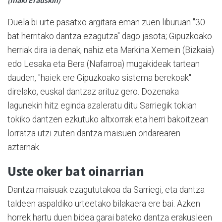
Duela bi urte pasatxo argitara eman zuen liburuan "30
bat herritako dantza ezagutza" dago jasota; Gipuzkoako
herriak dira ia denak, nahiz eta Markina Xemein (Bizkaia)
edo Lesaka eta Bera (Nafarroa) mugakideak tartean
dauden, "haiek ere Gipuzkoako sistema berekoak"
direlako, euskal dantzaz arituz gero. Dozenaka
lagunekin hitz eginda azaleratu ditu Sarriegik tokian
tokiko dantzen ezkutuko altxorrak eta herri bakoitzean
lorratza utzi zuten dantza maisuen ondarearen
aztarnak.
Uste oker bat oinarrian
Dantza maisuak ezagututakoa da Sarriegi, eta dantza
taldeen aspaldiko urteetako bilakaera ere bai. Azken
horrek hartu duen bidea garai bateko dantza erakusleen