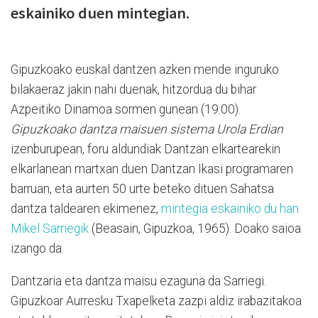
eskainiko duen mintegian.
Gipuzkoako euskal dantzen azken mende inguruko
bilakaeraz jakin nahi duenak, hitzordua du bihar
Azpeitiko Dinamoa sormen gunean (19:00).
Gipuzkoako dantza maisuen sistema Urola Erdian
izenburupean, foru aldundiak Dantzan elkartearekin
elkarlanean martxan duen Dantzan Ikasi programaren
barruan, eta aurten 50 urte beteko dituen Sahatsa
dantza taldearen ekimenez,
mintegia eskainiko du han
Mikel Sarriegik
(Beasain, Gipuzkoa, 1965). Doako saioa
izango da.
Dantzaria eta dantza maisu ezaguna da Sarriegi.
Gipuzkoar Aurresku Txapelketa zazpi aldiz irabazitakoa