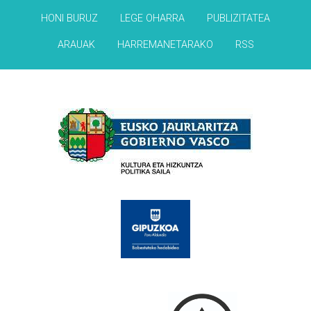
HONI BURUZ
LEGE OHARRA
PUBLIZITATEA
ARAUAK
HARREMANETARAKO
RSS
Babesleak