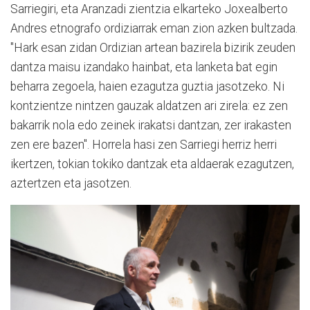
Sarriegiri, eta Aranzadi zientzia elkarteko Joxealberto
Andres etnografo ordiziarrak eman zion azken bultzada.
"Hark esan zidan Ordizian artean bazirela bizirik zeuden
dantza maisu izandako hainbat, eta lanketa bat egin
beharra zegoela, haien ezagutza guztia jasotzeko. Ni
kontzientze nintzen gauzak aldatzen ari zirela: ez zen
bakarrik nola edo zeinek irakatsi dantzan, zer irakasten
zen ere bazen". Horrela hasi zen Sarriegi herriz herri
ikertzen, tokian tokiko dantzak eta aldaerak ezagutzen,
aztertzen eta jasotzen.