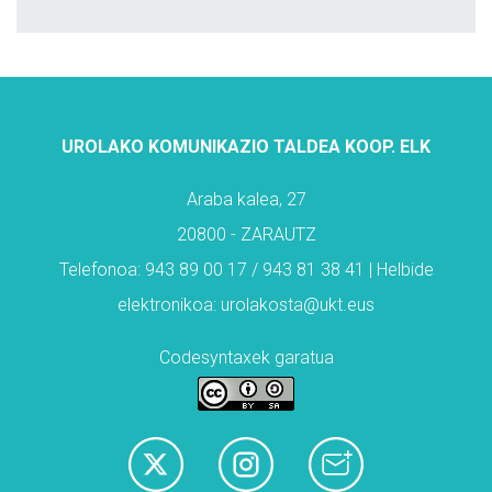
UROLAKO KOMUNIKAZIO TALDEA KOOP. ELK
Araba kalea, 27
20800 - ZARAUTZ
Telefonoa: 943 89 00 17 / 943 81 38 41 | Helbide
elektronikoa: urolakosta@ukt.eus
Codesyntaxek garatua