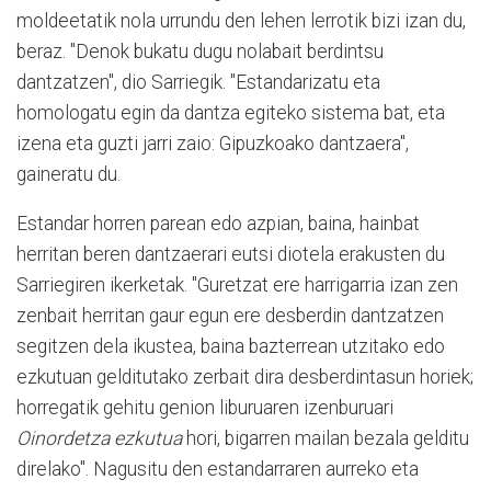
moldeetatik nola urrundu den lehen lerrotik bizi izan du,
beraz. "Denok bukatu dugu nolabait berdintsu
dantzatzen", dio Sarriegik. "Estandarizatu eta
homologatu egin da dantza egiteko sistema bat, eta
izena eta guzti jarri zaio: Gipuzkoako dantzaera",
gaineratu du.
Estandar horren parean edo azpian, baina, hainbat
herritan beren dantzaerari eutsi diotela erakusten du
Sarriegiren ikerketak. "Guretzat ere harrigarria izan zen
zenbait herritan gaur egun ere desberdin dantzatzen
segitzen dela ikustea, baina bazterrean utzitako edo
ezkutuan gelditutako zerbait dira desberdintasun horiek;
horregatik gehitu genion liburuaren izenburuari
Oinordetza ezkutua
hori, bigarren mailan bezala gelditu
direlako". Nagusitu den estandarraren aurreko eta