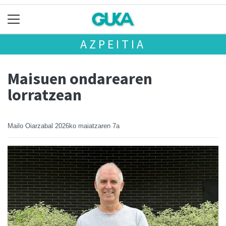
AZPEITIA
Maisuen ondarearen
lorratzean
Mailo Oiarzabal
2026ko maiatzaren 7a