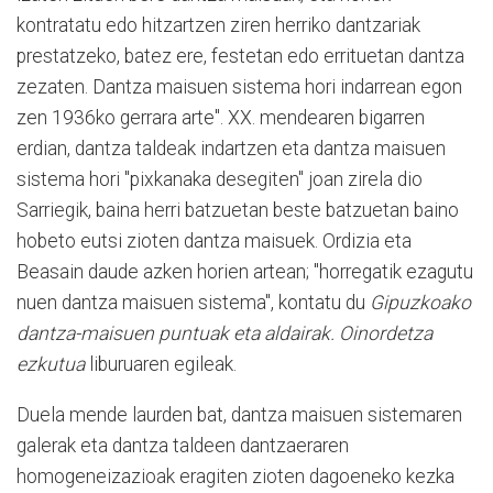
kontratatu edo hitzartzen ziren herriko dantzariak
prestatzeko, batez ere, festetan edo errituetan dantza
zezaten. Dantza maisuen sistema hori indarrean egon
zen 1936ko gerrara arte". XX. mendearen bigarren
erdian, dantza taldeak indartzen eta dantza maisuen
sistema hori "pixkanaka desegiten" joan zirela dio
Sarriegik, baina herri batzuetan beste batzuetan baino
hobeto eutsi zioten dantza maisuek. Ordizia eta
Beasain daude azken horien artean; "horregatik ezagutu
nuen dantza maisuen sistema", kontatu du
Gipuzkoako
dantza-maisuen puntuak eta aldairak. Oinordetza
ezkutua
liburuaren egileak.
Duela mende laurden bat, dantza maisuen sistemaren
galerak eta dantza taldeen dantzaeraren
homogeneizazioak eragiten zioten dagoeneko kezka