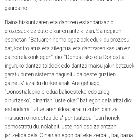
gaurdaino.
Baina hizkuntzaren eta dantzen estandarizazio
prozesuek ez dute elkarren antzik izan, Sarriegiren
esanetan. "Batuaren homologazioak eduki du prozesu
bat, kontrolatua eta zilegitua, eta dantzaren kasuan ez
da horrelakorik egon", dio. "Donostiako eta Donostia
inguruko dantza taldeek edo dantza maisu jakin batzuek
garatu duten sistema nagusitu da beste guztien
gainetik" azaldu du ikerlariak. Are gehiago,
"Donostialdeko eredua balioesteko edo zilegi
bihurtzeko", oinarrian "uste oker" bat egon dela iritzi dio:
estandarra "Iztuetaren ildoa jarraitu zuten dantza
maisuen oinordetza dela" pentsatzea. "Lan honek
demostratu du, nolabait, uste hori oso zalantzan
jartzekoa dela. Oinarrian egon daiteke zerbait, bai, baina