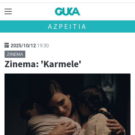
AZPEITIA
2025/10/12
19:30
ZINEMA
Zinema: 'Karmele'