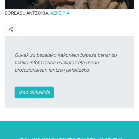
SOREASU ANTZOKIA,
AZPEITIA
Gukak zu bezalako irakurleen babesa behar du
tokiko informazioa euskaraz eta modu
profesionalean lantzen jarraitzeko.
Izan Gukakide