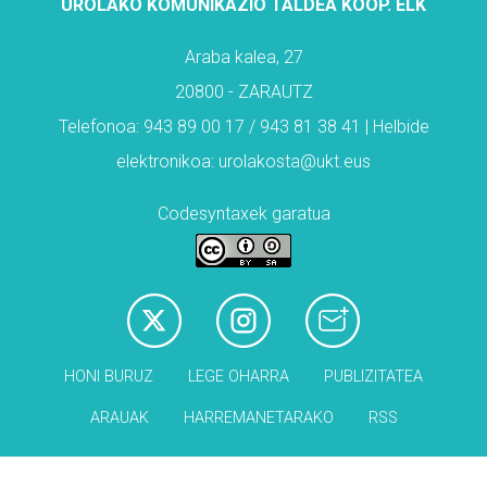
UROLAKO KOMUNIKAZIO TALDEA KOOP. ELK
Araba kalea, 27
20800 - ZARAUTZ
Telefonoa: 943 89 00 17 / 943 81 38 41 | Helbide
elektronikoa: urolakosta@ukt.eus
Codesyntaxek garatua
HONI BURUZ
LEGE OHARRA
PUBLIZITATEA
ARAUAK
HARREMANETARAKO
RSS
Babesleak