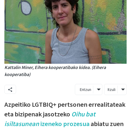
Kattalin Miner, Eihera kooperatibako kidea. (Eihera
kooperatiba)
Entzun
Itzuli
Azpeitiko LGTBIQ+ pertsonen errealitateak
eta bizipenak jasotzeko
Oihu bat
isiltasunean
izeneko prozesua
abiatu zuen