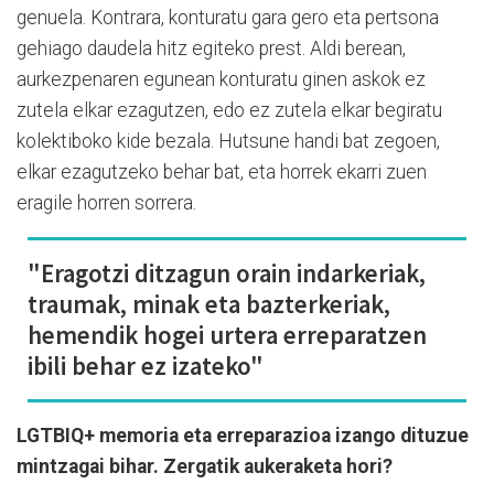
genuela. Kontrara, konturatu gara gero eta pertsona
gehiago daudela hitz egiteko prest. Aldi berean,
aurkezpenaren egunean konturatu ginen askok ez
zutela elkar ezagutzen, edo ez zutela elkar begiratu
kolektiboko kide bezala. Hutsune handi bat zegoen,
elkar ezagutzeko behar bat, eta horrek ekarri zuen
eragile horren sorrera.
"Eragotzi ditzagun orain indarkeriak,
traumak, minak eta bazterkeriak,
hemendik hogei urtera erreparatzen
ibili behar ez izateko"
LGTBIQ+ memoria eta erreparazioa izango dituzue
mintzagai bihar. Zergatik aukeraketa hori?