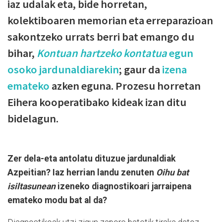
iaz udalak eta, bide horretan,
kolektiboaren memorian eta erreparazioan
sakontzeko urrats berri bat emango du
bihar,
Kontuan hartzeko kontatua
egun
osoko jardunaldiarekin
; gaur da
izena
emateko
azken eguna. Prozesu horretan
Eihera kooperatibako kideak izan ditu
bidelagun.
Zer dela-eta antolatu dituzue jardunaldiak
Azpeitian? Iaz herrian landu zenuten
Oihu bat
isiltasunean
izeneko diagnostikoari jarraipena
emateko modu bat al da?