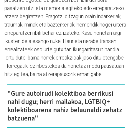
presente egotea, ez gaitezen beti ibili denbora
pasatzen utzi eta memoria egiteko edo erreparatzeko
atzera begiratzen. Eragotzi ditzagun orain indarkeriak,
traumak, minak eta bazterkeriak, hemendik hogei urtera
erreparatzen ibili behar ez izateko. Kasu honetan argi
ikusten dela esango nuke. Haur eta nerabe transen
errealitateek oso urte gutxitan ikusgarritasun handia
lortu dute, baina horrek erreakzioak jaso ditu etengabe.
Horregatik, ezinbestekoa da honetaz modu pausatuan
hitz egitea, baina atzerapausorik eman gabe.
"Gure autoirudi kolektiboa berrikusi
nahi dugu; herri mailakoa, LGTBIQ+
kolektiboarena nahiz belaunaldi zehatz
batzuena"