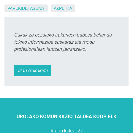
PAREKIDETASUNA
AZPEITIA
Gukak zu bezalako irakurleen babesa behar du
tokiko informazioa euskaraz eta modu
profesionalean lantzen jarraitzeko.
Izan Gukakide
UROLAKO KOMUNIKAZIO TALDEA KOOP. ELK
Araba kalea, 27