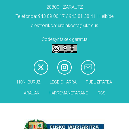
20800 - ZARAUTZ
Telefonoa: 943 89 00 17 / 943 81 38 41 | Helbide
elektronikoa: urolakosta@ukt.eus
Codesyntaxek garatua
HONI BURUZ
LEGE OHARRA
PUBLIZITATEA
ARAUAK
HARREMANETARAKO
RSS
Babesleak