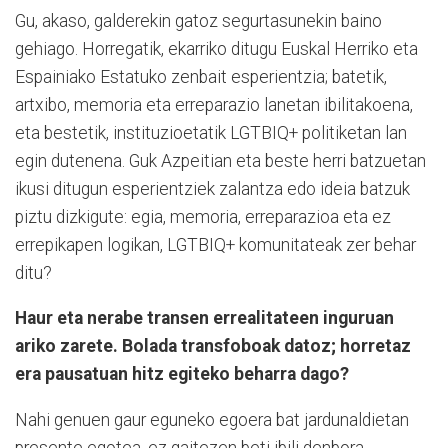
Gu, akaso, galderekin gatoz segurtasunekin baino
gehiago. Horregatik, ekarriko ditugu Euskal Herriko eta
Espainiako Estatuko zenbait esperientzia; batetik,
artxibo, memoria eta erreparazio lanetan ibilitakoena,
eta bestetik, instituzioetatik LGTBIQ+ politiketan lan
egin dutenena. Guk Azpeitian eta beste herri batzuetan
ikusi ditugun esperientziek zalantza edo ideia batzuk
piztu dizkigute: egia, memoria, erreparazioa eta ez
errepikapen logikan, LGTBIQ+ komunitateak zer behar
ditu?
Haur eta nerabe transen errealitateen inguruan
ariko zarete. Bolada transfoboak datoz; horretaz
era pausatuan hitz egiteko beharra dago?
Nahi genuen gaur eguneko egoera bat jardunaldietan