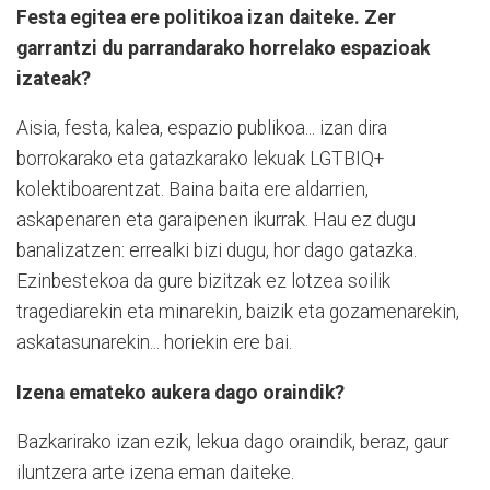
Festa egitea ere politikoa izan daiteke. Zer
garrantzi du parrandarako horrelako espazioak
izateak?
Aisia, festa, kalea, espazio publikoa... izan dira
borrokarako eta gatazkarako lekuak LGTBIQ+
kolektiboarentzat. Baina baita ere aldarrien,
askapenaren eta garaipenen ikurrak. Hau ez dugu
banalizatzen: errealki bizi dugu, hor dago gatazka.
Ezinbestekoa da gure bizitzak ez lotzea soilik
tragediarekin eta minarekin, baizik eta gozamenarekin,
askatasunarekin... horiekin ere bai.
Izena emateko aukera dago oraindik?
Bazkarirako izan ezik, lekua dago oraindik, beraz, gaur
iluntzera arte izena eman daiteke.