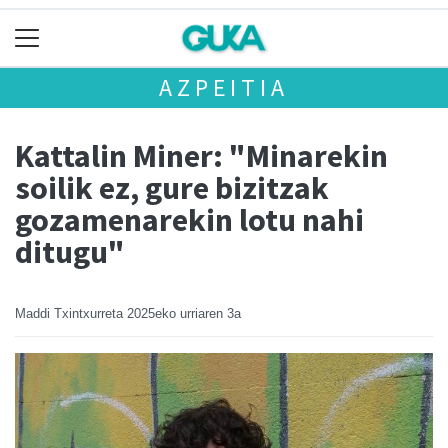
AZPEITIA
Kattalin Miner: "Minarekin
soilik ez, gure bizitzak
gozamenarekin lotu nahi
ditugu"
Maddi Txintxurreta
2025eko urriaren 3a