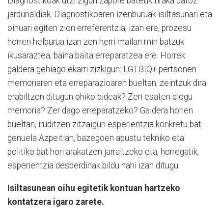
Diagnostikoak utzi zigun zapore batetik tiraka datoz
jardunaldiak. Diagnostikoaren izenburuak isiltasunari eta
oihuari egiten zion erreferentzia, izan ere, prozesu
horren helburua izan zen herri mailan min batzuk
ikusaraztea, baina baita erreparatzea ere. Horrek
galdera gehiago ekarri zizkigun: LGTBIQ+ pertsonen
memoriaren eta erreparazioaren bueltan, zeintzuk dira
erabiltzen ditugun ohiko bideak? Zeri esaten diogu
memoria? Zer dago erreparatzeko? Galdera horien
bueltan, iruditzen zitzaigun esperientzia konkretu bat
genuela Azpeitian, bazegoen apustu tekniko eta
politiko bat hori arakatzen jarraitzeko eta, horregatik,
esperientzia desberdinak bildu nahi izan ditugu.
Isiltasunean oihu egitetik kontuan hartzeko
kontatzera igaro zarete.