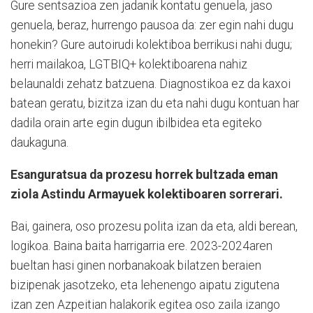
Gure sentsazioa zen jadanik kontatu genuela, jaso
genuela, beraz, hurrengo pausoa da: zer egin nahi dugu
honekin? Gure autoirudi kolektiboa berrikusi nahi dugu;
herri mailakoa, LGTBIQ+ kolektiboarena nahiz
belaunaldi zehatz batzuena. Diagnostikoa ez da kaxoi
batean geratu, bizitza izan du eta nahi dugu kontuan har
dadila orain arte egin dugun ibilbidea eta egiteko
daukaguna.
Esanguratsua da prozesu horrek bultzada eman
ziola Astindu Armayuek kolektiboaren sorrerari.
Bai, gainera, oso prozesu polita izan da eta, aldi berean,
logikoa. Baina baita harrigarria ere. 2023-2024aren
bueltan hasi ginen norbanakoak bilatzen beraien
bizipenak jasotzeko, eta lehenengo aipatu zigutena
izan zen Azpeitian halakorik egitea oso zaila izango