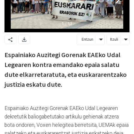
Entzun
Itzuli
Espainiako Auzitegi Gorenak EAEko Udal
Legearen kontra emandako epaia salatu
dute elkarretaratuta, eta euskararentzako
justizia eskatu dute.
Espainiako Auzitegi Gorenak EAEko Udal Legearen
dekretutik baliogabetutako artikulu gehienak atzera
bota ondoren, Voxen helegitea berretsita, UEMAk epaia
salatzeko eta euskararentzat justizia eskatzeko deia