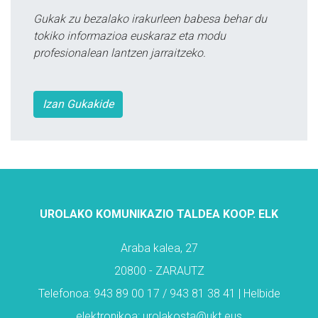
Gukak zu bezalako irakurleen babesa behar du
tokiko informazioa euskaraz eta modu
profesionalean lantzen jarraitzeko.
Izan Gukakide
UROLAKO KOMUNIKAZIO TALDEA KOOP. ELK
Araba kalea, 27
20800 - ZARAUTZ
Telefonoa: 943 89 00 17 / 943 81 38 41 | Helbide
elektronikoa: urolakosta@ukt.eus