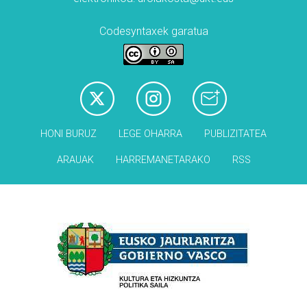
Codesyntaxek garatua
HONI BURUZ
LEGE OHARRA
PUBLIZITATEA
ARAUAK
HARREMANETARAKO
RSS
Babesleak