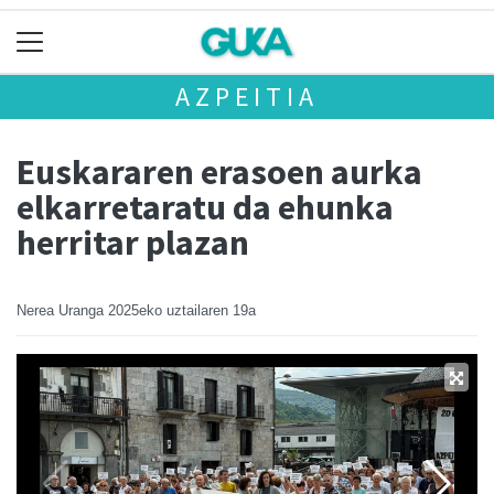
AZPEITIA
Euskararen erasoen aurka
elkarretaratu da ehunka
herritar plazan
Nerea Uranga
2025eko uztailaren 19a