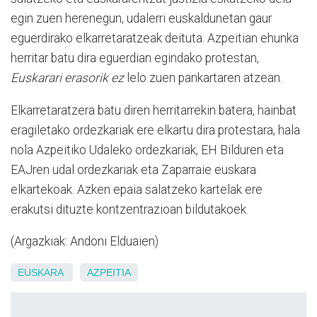
egin zuen herenegun, udalerri euskaldunetan gaur
eguerdirako elkarretaratzeak deituta. Azpeitian ehunka
herritar batu dira eguerdian egindako protestan,
Euskarari erasorik ez
lelo zuen pankartaren atzean.
Elkarretaratzera batu diren herritarrekin batera, hainbat
eragiletako ordezkariak ere elkartu dira protestara, hala
nola Azpeitiko Udaleko ordezkariak, EH Bilduren eta
EAJren udal ordezkariak eta Zaparraie euskara
elkartekoak. Azken epaia salatzeko kartelak ere
erakutsi dituzte kontzentrazioan bildutakoek.
(Argazkiak: Andoni Elduaien)
EUSKARA
AZPEITIA