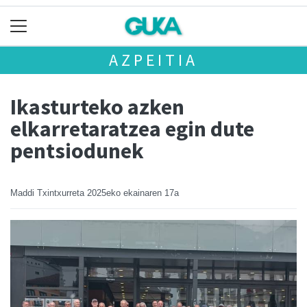
AZPEITIA
Ikasturteko azken
elkarretaratzea egin dute
pentsiodunek
Maddi Txintxurreta
2025eko ekainaren 17a