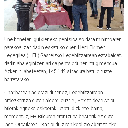
Une honetan, gutxieneko pentsioa soldata minimoaren
parekoa izan dadin eskatuko duen Herri Ekimen
Legegilea (HEL) Gasteizko Legebiltzarrean eztabaidatu
dadin ahalegintzen ari da pentsiodunen mugimendua.
Azken hilabeteetan, 145.142 sinadura batu dituzte
horretarako.
Ohar batean adierazi dutenez, Legebiltzarrean
ordezkaritza duten alderdi guztiei, Vox taldeari salbu,
bilerak egiteko eskaerak luzatu dizkiete, baina,
momentuz, EH Bilduren erantzuna besterik ez dute
jaso. Otsailaren 13an bildu ziren koalizio abertzaleko