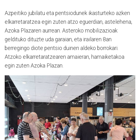
Azpeitiko jubilatu eta pentsiodunek ikasturteko azken
elkarretaratzea egin zuten atzo eguerdian, astelehena,
Azoka Plazaren aurrean. Asteroko mobilizazioak
geldituko dituzte uda garaian, eta irailaren 8an
berregingo diote pentsio duinen aldeko borrokari.
Atzoko elkarretaratzearen amaieran, hamaiketakoa
egin zuten Azoka Plazan.