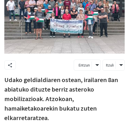
Entzun
Itzuli
Udako geldialdiaren ostean, irailaren 8an
abiatuko dituzte berriz asteroko
mobilizazioak. Atzokoan,
hamaiketakoarekin bukatu zuten
elkarretaratzea.