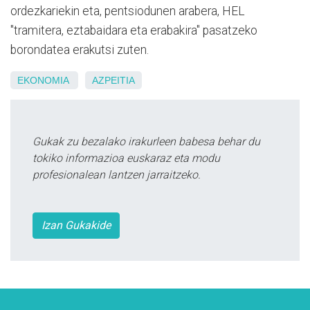
ordezkariekin eta, pentsiodunen arabera, HEL
"tramitera, eztabaidara eta erabakira" pasatzeko
borondatea erakutsi zuten.
EKONOMIA
AZPEITIA
Gukak zu bezalako irakurleen babesa behar du
tokiko informazioa euskaraz eta modu
profesionalean lantzen jarraitzeko.
Izan Gukakide