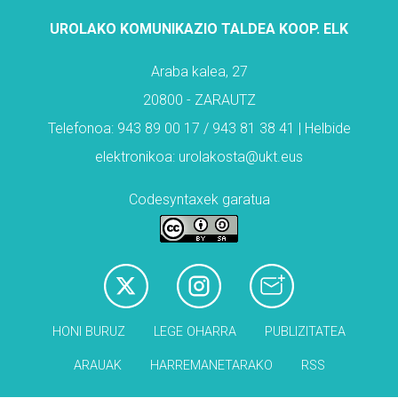
UROLAKO KOMUNIKAZIO TALDEA KOOP. ELK
Araba kalea, 27
20800 - ZARAUTZ
Telefonoa: 943 89 00 17 / 943 81 38 41 | Helbide
elektronikoa: urolakosta@ukt.eus
Codesyntaxek garatua
HONI BURUZ
LEGE OHARRA
PUBLIZITATEA
ARAUAK
HARREMANETARAKO
RSS