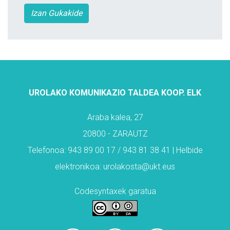
Izan Gukakide
UROLAKO KOMUNIKAZIO TALDEA KOOP. ELK
Araba kalea, 27
20800 - ZARAUTZ
Telefonoa: 943 89 00 17 / 943 81 38 41 | Helbide
elektronikoa: urolakosta@ukt.eus
Codesyntaxek garatua