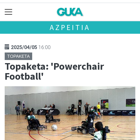
AZPEITIA
2025/04/05
16:00
TOPAKETA
Topaketa: 'Powerchair
Football'