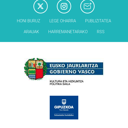
HONI BURUZ
LEGE OHARRA
PUBLIZITATEA
ARAUAK
HARREMANETARAKO
RSS
Babesleak