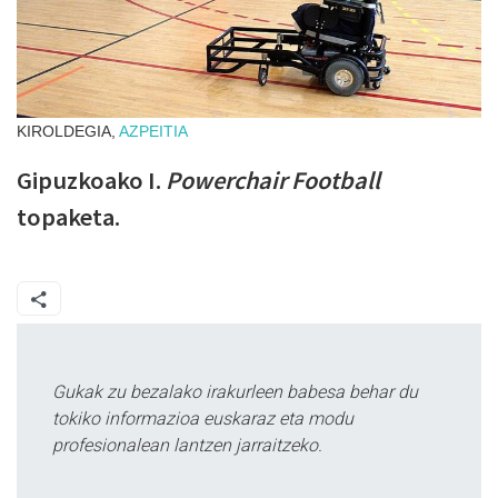
KIROLDEGIA,
AZPEITIA
Gipuzkoako I.
Powerchair Football
topaketa.
Gukak zu bezalako irakurleen babesa behar du
tokiko informazioa euskaraz eta modu
profesionalean lantzen jarraitzeko.