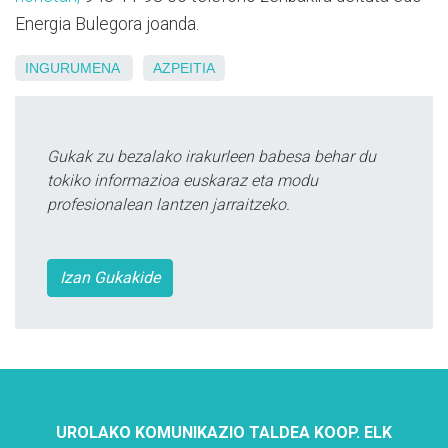
Energia Bulegora joanda.
INGURUMENA
AZPEITIA
Gukak zu bezalako irakurleen babesa behar du
tokiko informazioa euskaraz eta modu
profesionalean lantzen jarraitzeko.
Izan Gukakide
UROLAKO KOMUNIKAZIO TALDEA KOOP. ELK