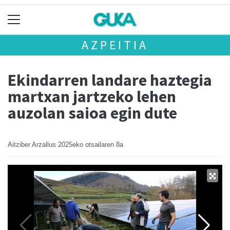
AZPEITIA
Ekindarren landare haztegia
martxan jartzeko lehen
auzolan saioa egin dute
Aitziber Arzallus
2025eko otsailaren 8a