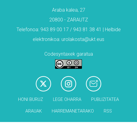
Araba kalea, 27
20800 - ZARAUTZ
Telefonoa: 943 89 00 17 / 943 81 38 41 | Helbide
elektronikoa: urolakosta@ukt.eus
Codesyntaxek garatua
HONI BURUZ
LEGE OHARRA
PUBLIZITATEA
ARAUAK
HARREMANETARAKO
RSS
Babesleak