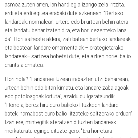
asmoa zuten arren, lan handiegia izango zela iritzita,
erdi eta erdi egitea erabaki dute azkenean. "Bertako
landareak, normalean, urtero edo bi urtean behin atera
eta landatu behar izaten dira, eta hori dezenteko lana
da". Hori saiheste aldera, zati batean bertako landareak
eta bestean landare ornamentalak –lorategietarako
landareak– sartzea hobetsi dute, eta azken horiei balio
erantsia ematea.
Hori nola? "Landareei luzean irabazten utzi beharrean,
urtean behin edo bitan kimatu, eta landare zabalagoak
edo potoloagoak lortuta", azaldu du Igarataundik.
"Horrela, berez hiru euro balioko lituzkeen landare
batek, hamabost euro balio litzateke saltzerako orduan".
Izan ere, mintegitik ateratzen dituzten landareak
merkaturatu egingo dituzte gero. "Era horretara