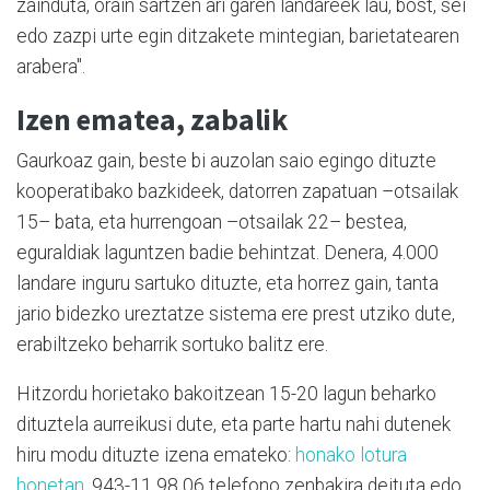
zainduta, orain sartzen ari garen landareek lau, bost, sei
edo zazpi urte egin ditzakete mintegian, barietatearen
arabera".
Izen ematea, zabalik
Gaurkoaz gain, beste bi auzolan saio egingo dituzte
kooperatibako bazkideek, datorren zapatuan –otsailak
15– bata, eta hurrengoan –otsailak 22– bestea,
eguraldiak laguntzen badie behintzat. Denera, 4.000
landare inguru sartuko dituzte, eta horrez gain, tanta
jario bidezko ureztatze sistema ere prest utziko dute,
erabiltzeko beharrik sortuko balitz ere.
Hitzordu horietako bakoitzean 15-20 lagun beharko
dituztela aurreikusi dute, eta parte hartu nahi dutenek
hiru modu dituzte izena emateko:
honako lotura
honetan,
943-11 98 06 telefono zenbakira deituta edo