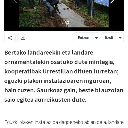
Entzun
Itzuli
Bertako landareekin eta landare
ornamentalekin osatuko dute mintegia,
kooperatibak Urrestillan dituen lurretan;
eguzki plaken instalazioaren inguruan,
hain zuzen. Gaurkoaz gain, beste bi auzolan
saio egitea aurreikusten dute.
Eguzki plaken instalazioa dagoeneko abian dela, landare