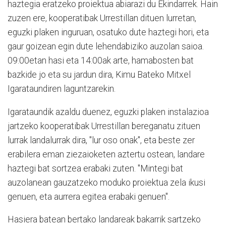
haztegia eratzeko proiektua abiarazi du Ekindarrek. Hain
zuzen ere, kooperatibak Urrestillan dituen lurretan,
eguzki plaken inguruan, osatuko dute haztegi hori, eta
gaur goizean egin dute lehendabiziko auzolan saioa.
09:00etan hasi eta 14:00ak arte, hamabosten bat
bazkide jo eta su jardun dira, Kimu Bateko Mitxel
Igarataundiren laguntzarekin.
Igarataundik azaldu duenez, eguzki plaken instalazioa
jartzeko kooperatibak Urrestillan bereganatu zituen
lurrak landalurrak dira, "lur oso onak", eta beste zer
erabilera eman ziezaioketen aztertu ostean, landare
haztegi bat sortzea erabaki zuten. "Mintegi bat
auzolanean gauzatzeko moduko proiektua zela ikusi
genuen, eta aurrera egitea erabaki genuen".
Hasiera batean bertako landareak bakarrik sartzeko