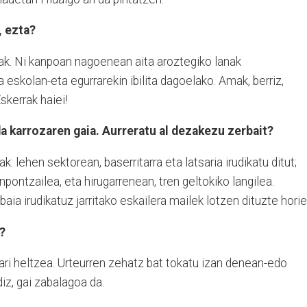
, ezta?
koak. Ni kanpoan nagoenean aita aroztegiko lanak
a eskolan-eta egurrarekin ibilita dagoelako. Amak, berriz,
skerrak haiei!
a karrozaren gaia. Aurreratu al dezakezu zerbait?
: lehen sektorean, baserritarra eta latsaria irudikatu ditut;
pontzailea, eta hirugarrenean, tren geltokiko langilea.
aia irudikatuz jarritako eskailera mailek lotzen dituzte horie
?
iari heltzea. Urteurren zehatz bat tokatu izan denean-edo
diz, gai zabalagoa da.