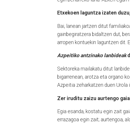
Etxekoen laguntza izaten duzu
Bai, lanean jartzen ditut familia
gainbegiratzera bidaltzen dut, ber
arropen kontuekin laguntzen dit. E
Azpeitiko antzinako lanbideak
d
Sektoreka mailakatu ditut lanbideak
bigarrenean, arotza eta organo kon
Azpeitia zeharkatzen duen Urola ib
Zer iruditu zaizu aurtengo gaia
Egia esanda, kostatu egin zait ga
errazagoa egin zait; aurtengoa, al