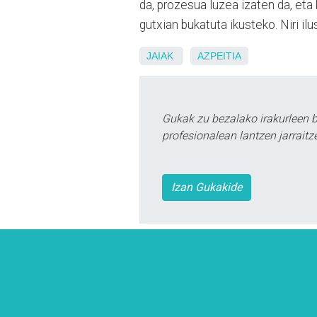
da, prozesua luzea izaten da, et
gutxian bukatuta ikusteko. Niri il
JAIAK
AZPEITIA
Gukak zu bezalako irakurleen 
profesionalean lantzen jarraitz
Izan Gukakide