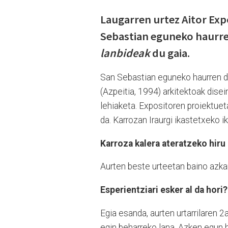
Laugarren urtez Aitor Exp
Sebastian eguneko haurr
lanbideak
du gaia.
San Sebastian eguneko haurren da
(Azpeitia, 1994) arkitektoak dis
lehiaketa. Expositoren proiektuet
da. Karrozan Iraurgi ikastetxeko i
Karroza kalera ateratzeko hiru
Aurten beste urteetan baino azkar
Esperientziari esker al da hori?
Egia esanda, aurten urtarrilaren 2
egin beharreko lana. Azken egun h