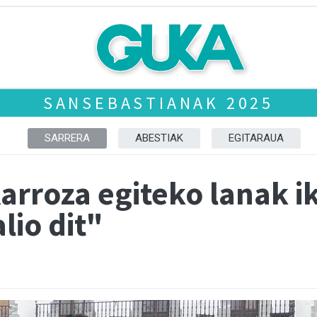
SANSEBASTIANAK 2025
SARRERA
ABESTIAK
EGITARAUA
Karroza egiteko lanak i
lio dit"