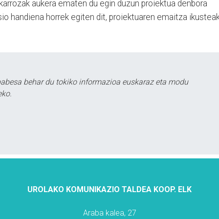
a karrozak aukera ematen du egin duzun proiektua denbora
usio handiena horrek egiten dit, proiektuaren emaitza ikusteak
babesa behar du tokiko informazioa euskaraz eta modu
eko.
UROLAKO KOMUNIKAZIO TALDEA KOOP. ELK
Araba kalea, 27