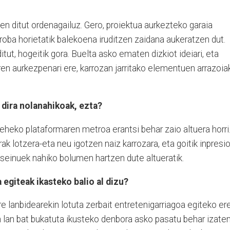
ten ditut ordenagailuz. Gero, proiektua aurkezteko garaia
proba horietatik balekoena iruditzen zaidana aukeratzen dut.
itut, hogeitik gora. Buelta asko ematen dizkiot ideiari, eta
aren aurkezpenari ere, karrozan jarritako elementuen arrazoia
dira nolanahikoak, ezta?
eheko plataformaren metroa erantsi behar zaio altuera horri
rak lotzera-eta neu igotzen naiz karrozara, eta goitik inpresi
diseinuek nahiko bolumen hartzen dute altueratik.
egiteak ikasteko balio al dizu?
nire lanbidearekin lotuta zerbait entretenigarriagoa egiteko ere
n lan bat bukatuta ikusteko denbora asko pasatu behar izate