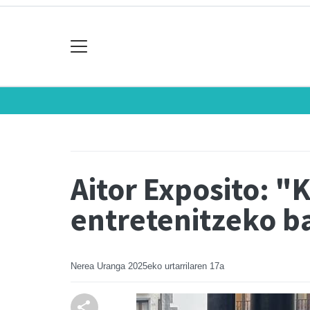
Aitor Exposito: "
entretenitzeko ba
Nerea Uranga
2025eko urtarrilaren 17a