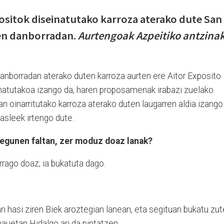
ositok diseinatutako karroza aterako dute San
en danborradan.
Aurtengoak Azpeitiko antzina
nborradan aterako duten karroza aurten ere Aitor Exposito
einatutakoa izango da, haren proposamenak irabazi zuelako
an oinarritutako karroza aterako duten laugarren aldia izango
kasleek irtengo dute.
 egunen faltan, zer moduz doaz lanak?
rago doaz; ia bukatuta dago.
an hasi ziren Biek aroztegian lanean, eta segituan bukatu zu
auetan Hidalgo ari da pintatzen.