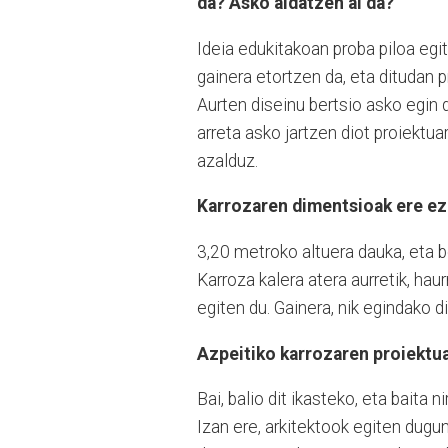
da? Asko aldatzen al da?
Ideia edukitakoan proba piloa egi
gainera etortzen da, eta ditudan 
Aurten diseinu bertsio asko egin d
arreta asko jartzen diot proiektu
azalduz.
Karrozaren dimentsioak ere ez 
3,20 metroko altuera dauka, eta b
Karroza kalera atera aurretik, haur
egiten du. Gainera, nik egindako 
Azpeitiko karrozaren proiektua 
Bai, balio dit ikasteko, eta baita 
Izan ere, arkitektook egiten dugu