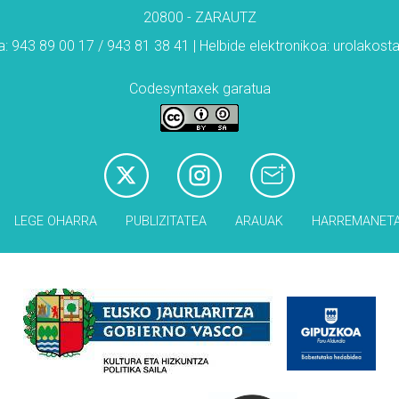
20800 - ZARAUTZ
: 943 89 00 17 / 943 81 38 41 | Helbide elektronikoa: urolakos
Codesyntaxek garatua
LEGE OHARRA
PUBLIZITATEA
ARAUAK
HARREMANET
Babesleak