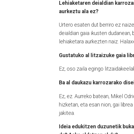
Lehiaketaren deialdian karroza
aurkeztu ala ez?
Urtero esaten dut berriro ez naize
deialdian gaia ikusten dudanean, 
lehiaketara aurkezten naiz. Halaxe
Gustatuko al litzaizuke gaia lib
Ez, oso zaila egingo litzaidakeela
Ba al daukazu karrozarako dis
Ez, ez. Aurreko batean, Mikel Odr
hizketan, eta esan nion, gai libre
jakitea.
Ideia edukitzen duzunetik buka