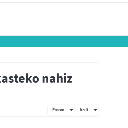
kasteko nahiz
Entzun
Itzuli