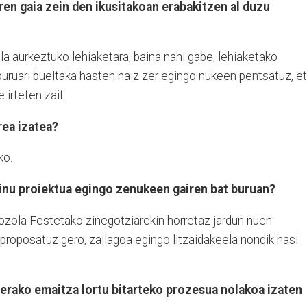
ren gaia zein den ikusitakoan erabakitzen al duzu
la aurkeztuko lehiaketara, baina nahi gabe, lehiaketako
buruari bueltaka hasten naiz zer egingo nukeen pentsatuz, e
 irteten zait.
rea izatea?
ko.
einu proiektua egingo zenukeen gairen bat buruan?
iozola Festetako zinegotziarekin horretaz jardun nuen
a proposatuz gero, zailagoa egingo litzaidakeela nondik hasi
erako emaitza lortu bitarteko prozesua nolakoa izaten