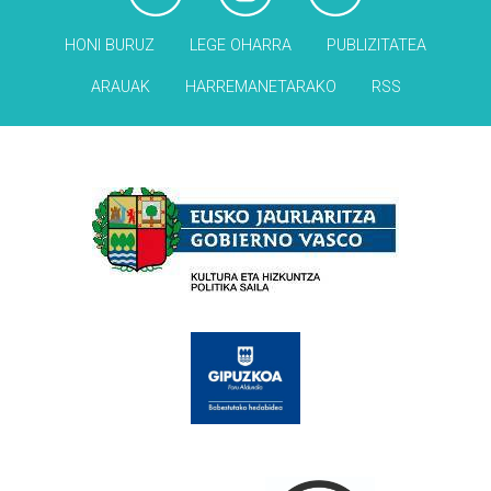
HONI BURUZ
LEGE OHARRA
PUBLIZITATEA
ARAUAK
HARREMANETARAKO
RSS
Babesleak