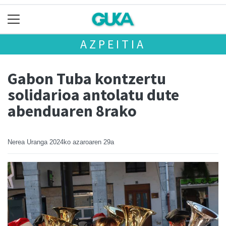
AZPEITIA
Gabon Tuba kontzertu
solidarioa antolatu dute
abenduaren 8rako
Nerea Uranga
2024ko azaroaren 29a