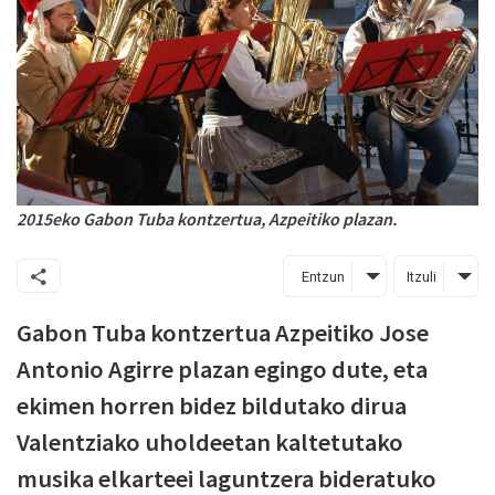
2015eko Gabon Tuba kontzertua, Azpeitiko plazan.
Entzun
Itzuli
Gabon Tuba kontzertua Azpeitiko Jose
Antonio Agirre plazan egingo dute, eta
ekimen horren bidez bildutako dirua
Valentziako uholdeetan kaltetutako
musika elkarteei laguntzera bideratuko