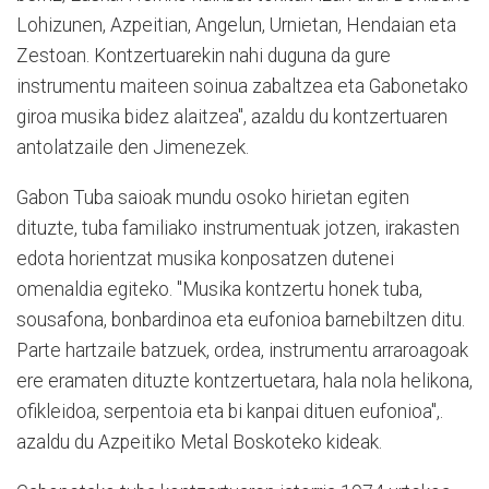
Lohizunen, Azpeitian, Angelun, Urnietan, Hendaian eta
Zestoan. Kontzertuarekin nahi duguna da gure
instrumentu maiteen soinua zabaltzea eta Gabonetako
giroa musika bidez alaitzea", azaldu du kontzertuaren
antolatzaile den Jimenezek.
Gabon Tuba saioak mundu osoko hirietan egiten
dituzte, tuba familiako instrumentuak jotzen, irakasten
edota horientzat musika konposatzen dutenei
omenaldia egiteko. "Musika kontzertu honek tuba,
sousafona, bonbardinoa eta eufonioa barnebiltzen ditu.
Parte hartzaile batzuek, ordea, instrumentu arraroagoak
ere eramaten dituzte kontzertuetara, hala nola helikona,
ofikleidoa, serpentoia eta bi kanpai dituen eufonioa",.
azaldu du Azpeitiko Metal Boskoteko kideak.