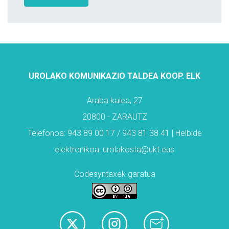
UROLAKO KOMUNIKAZIO TALDEA KOOP. ELK
Araba kalea, 27
20800 - ZARAUTZ
Telefonoa: 943 89 00 17 / 943 81 38 41 | Helbide
elektronikoa: urolakosta@ukt.eus
Codesyntaxek garatua