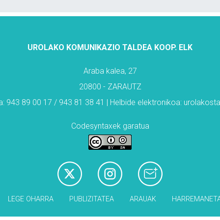
UROLAKO KOMUNIKAZIO TALDEA KOOP. ELK
Araba kalea, 27
20800 - ZARAUTZ
: 943 89 00 17 / 943 81 38 41 | Helbide elektronikoa: urolakos
Codesyntaxek garatua
LEGE OHARRA
PUBLIZITATEA
ARAUAK
HARREMANET