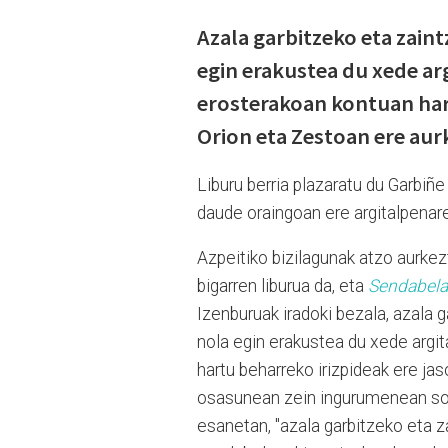
Azala garbitzeko eta zain
egin erakustea du xede a
erosterakoan kontuan hart
Orion eta Zestoan ere aur
Liburu berria plazaratu du Garbiñ
daude oraingoan ere argitalpenaren
Azpeitiko bizilagunak atzo aurke
bigarren liburua da, eta
Sendabela
Izenburuak iradoki bezala, azala 
nola egin erakustea du xede argi
hartu beharreko irizpideak ere jas
osasunean zein ingurumenean sor
esanetan, "azala garbitzeko eta z