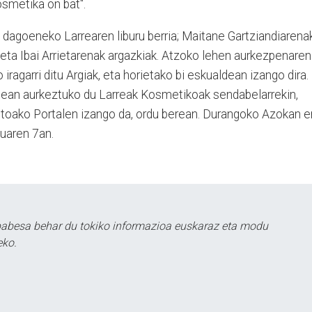
smetika on bat".
dagoeneko Larrearen liburu berria; Maitane Gartziandiarena
, eta Ibai Arrietarenak argazkiak. Atzoko lehen aurkezpenaren
iragarri ditu Argiak, eta horietako bi eskualdean izango dira.
xean aurkeztuko du Larreak Kosmetikoak sendabelarrekin,
estoako Portalen izango da, ordu berean. Durangoko Azokan e
duaren 7an.
babesa behar du tokiko informazioa euskaraz eta modu
eko.