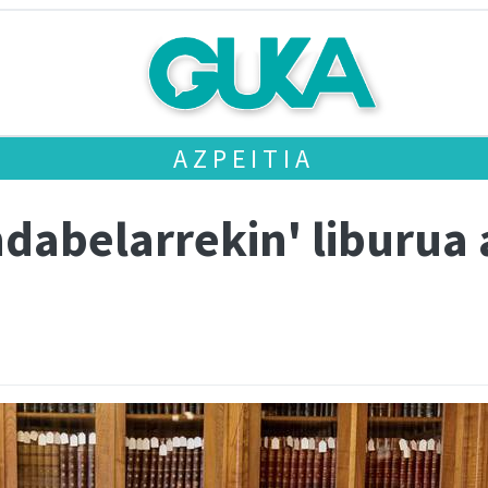
AZPEITIA
dabelarrekin' liburua