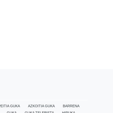
EITIA GUKA
AZKOITIA GUKA
BARRENA
GUKA
GUKA TELEBISTA
HIRUKA