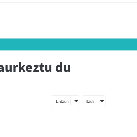
 aurkeztu du
Entzun
Itzuli