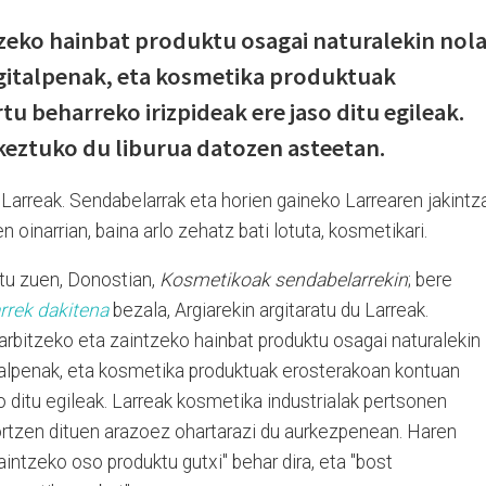
tzeko hainbat produktu osagai naturalekin nol
rgitalpenak, eta kosmetika produktuak
u beharreko irizpideak ere jaso ditu egileak.
keztuko du liburua datozen asteetan.
e Larreak. Sendabelarrak eta horien gaineko Larrearen jakintz
 oinarrian, baina arlo zehatz bati lotuta, kosmetikari.
ztu zuen, Donostian,
Kosmetikoak sendabelarrekin
; bere
rrek dakitena
bezala, Argiarekin argitaratu du Larreak.
garbitzeko eta zaintzeko hainbat produktu osagai naturalekin
talpenak, eta kosmetika produktuak erosterakoan kontuan
o ditu egileak. Larreak kosmetika industrialak pertsonen
tzen dituen arazoez ohartarazi du aurkezpenean. Haren
aintzeko oso produktu gutxi" behar dira, eta "bost