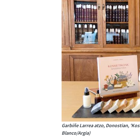
Garbiñe Larrea atzo, Donostian, 'Ko
Blanco/Argia)