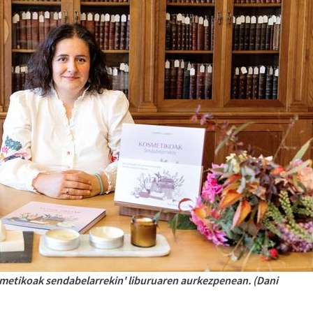
smetikoak sendabelarrekin' liburuaren aurkezpenean. (Dani