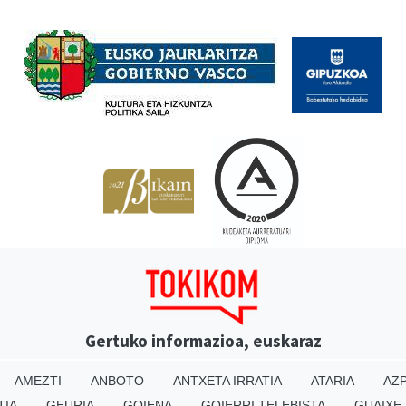
Babesleak
Gertuko informazioa, euskaraz
AMEZTI
ANBOTO
ANTXETA IRRATIA
ATARIA
AZP
TIA
GEURIA
GOIENA
GOIERRI TELEBISTA
GUAIXE