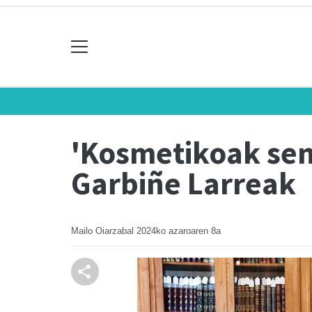
'Kosmetikoak sen
Garbiñe Larreak
Mailo Oiarzabal
2024ko azaroaren 8a