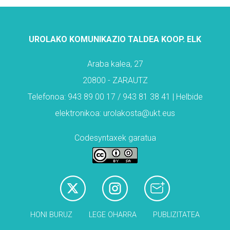
UROLAKO KOMUNIKAZIO TALDEA KOOP. ELK
Araba kalea, 27
20800 - ZARAUTZ
Telefonoa: 943 89 00 17 / 943 81 38 41 | Helbide
elektronikoa: urolakosta@ukt.eus
Codesyntaxek garatua
HONI BURUZ
LEGE OHARRA
PUBLIZITATEA