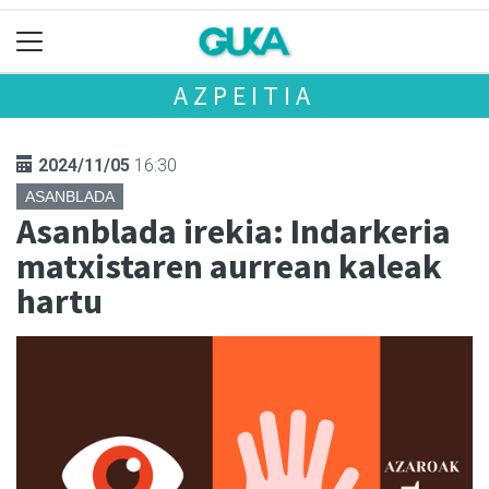
AZPEITIA
2024/11/05
16:30
ASANBLADA
Asanblada irekia: Indarkeria
matxistaren aurrean kaleak
hartu