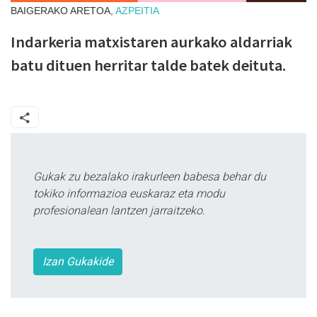
BAIGERAKO ARETOA,
AZPEITIA
Indarkeria matxistaren aurkako aldarriak
batu dituen herritar talde batek deituta.
Gukak zu bezalako irakurleen babesa behar du
tokiko informazioa euskaraz eta modu
profesionalean lantzen jarraitzeko.
Izan Gukakide