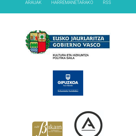
ARAUAK
HARREMANETARAKO
RSS
Babesleak