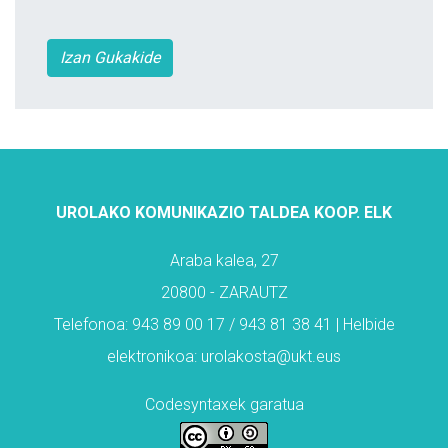
Izan Gukakide
UROLAKO KOMUNIKAZIO TALDEA KOOP. ELK
Araba kalea, 27
20800 - ZARAUTZ
Telefonoa: 943 89 00 17 / 943 81 38 41 | Helbide
elektronikoa: urolakosta@ukt.eus
Codesyntaxek garatua