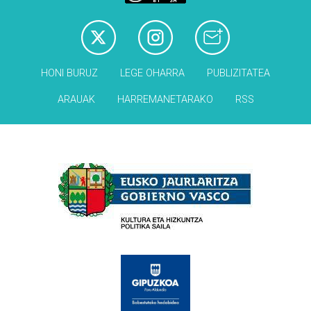
HONI BURUZ
LEGE OHARRA
PUBLIZITATEA
ARAUAK
HARREMANETARAKO
RSS
Babesleak