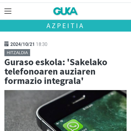
AZPEITIA
2024/10/21
18:30
HITZALDIA
Guraso eskola: 'Sakelako
telefonoaren auziaren
formazio integrala'