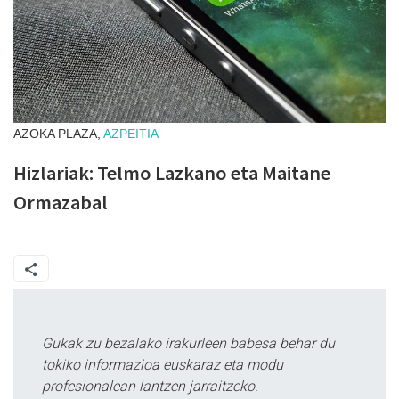
AZOKA PLAZA,
AZPEITIA
Hizlariak: Telmo Lazkano eta Maitane
Ormazabal
Gukak zu bezalako irakurleen babesa behar du
tokiko informazioa euskaraz eta modu
profesionalean lantzen jarraitzeko.