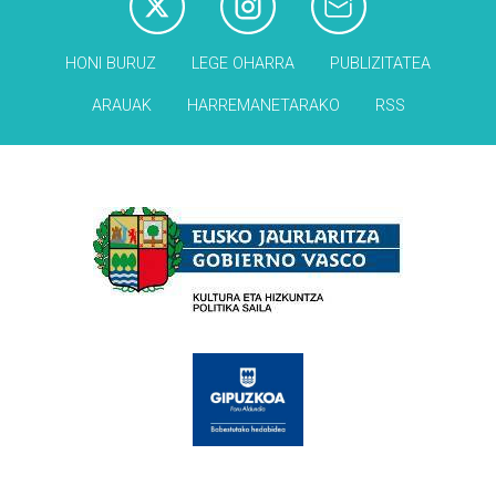
HONI BURUZ
LEGE OHARRA
PUBLIZITATEA
ARAUAK
HARREMANETARAKO
RSS
Babesleak