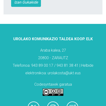
Izan Gukakide
UROLAKO KOMUNIKAZIO TALDEA KOOP. ELK
Araba kalea, 27
20800 - ZARAUTZ
Telefonoa: 943 89 00 17 / 943 81 38 41 | Helbide
elektronikoa: urolakosta@ukt.eus
Codesyntaxek garatua