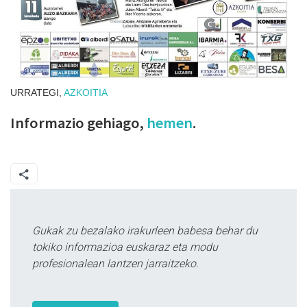
URRATEGI,
AZKOITIA
Informazio gehiago,
hemen
.
Gukak zu bezalako irakurleen babesa behar du
tokiko informazioa euskaraz eta modu
profesionalean lantzen jarraitzeko.