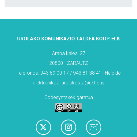
UROLAKO KOMUNIKAZIO TALDEA KOOP. ELK
Araba kalea, 27
20800 - ZARAUTZ
Telefonoa: 943 89 00 17 / 943 81 38 41 | Helbide
elektronikoa: urolakosta@ukt.eus
Codesyntaxek garatua