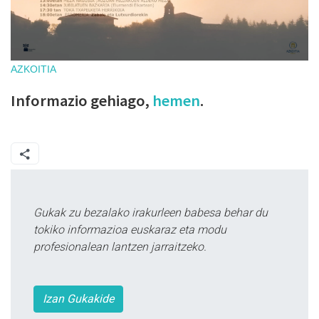
AZKOITIA
Informazio gehiago,
hemen
.
Gukak zu bezalako irakurleen babesa behar du
tokiko informazioa euskaraz eta modu
profesionalean lantzen jarraitzeko.
Izan Gukakide