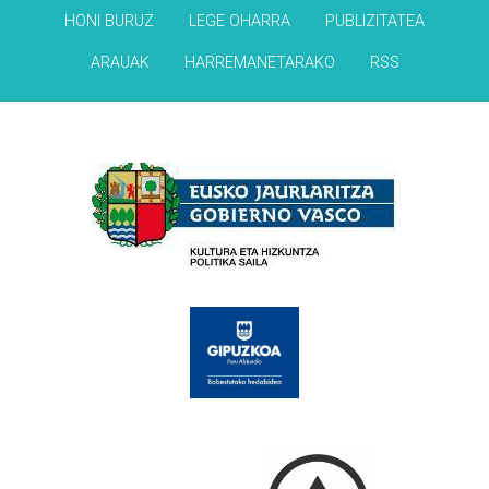
HONI BURUZ
LEGE OHARRA
PUBLIZITATEA
ARAUAK
HARREMANETARAKO
RSS
Babesleak