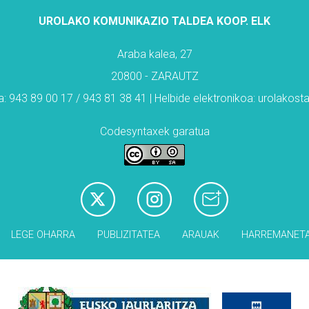
UROLAKO KOMUNIKAZIO TALDEA KOOP. ELK
Araba kalea, 27
20800 - ZARAUTZ
: 943 89 00 17 / 943 81 38 41 | Helbide elektronikoa: urolakos
Codesyntaxek garatua
LEGE OHARRA
PUBLIZITATEA
ARAUAK
HARREMANET
Babesleak