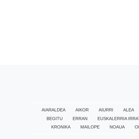
AIARALDEA
AIKOR
AIURRI
ALEA
BEGITU
ERRAN
EUSKALERRIA IRRA
KRONIKA
MAILOPE
NOAUA
O