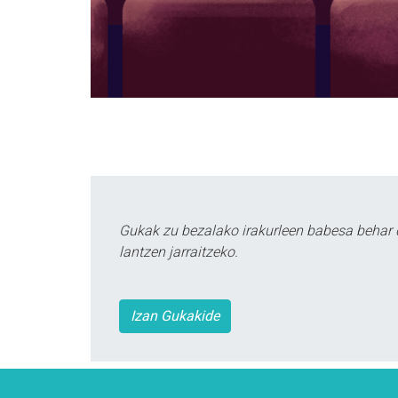
Gukak zu bezalako irakurleen babesa behar 
lantzen jarraitzeko.
Izan Gukakide