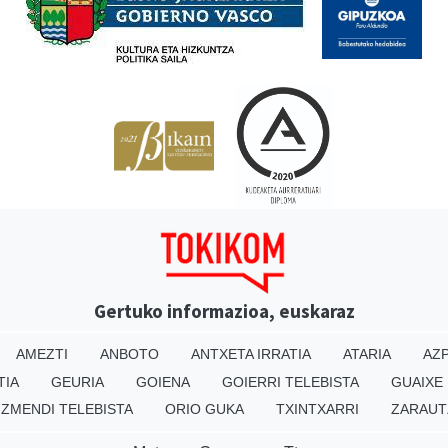
Gertuko informazioa, euskaraz
AMEZTI
ANBOTO
ANTXETA IRRATIA
ATARIA
AZP
TIA
GEURIA
GOIENA
GOIERRI TELEBISTA
GUAIXE
IZMENDI TELEBISTA
ORIO GUKA
TXINTXARRI
ZARAUT