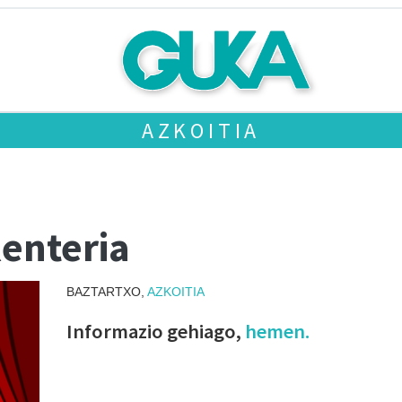
AZKOITIA
Renteria
BAZTARTXO,
AZKOITIA
Informazio gehiago,
hemen.