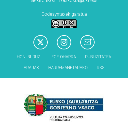
elektronikoa: urolakosta@ukt.eus
Codesyntaxek garatua
HONI BURUZ
LEGE OHARRA
PUBLIZITATEA
ARAUAK
HARREMANETARAKO
RSS
Babesleak