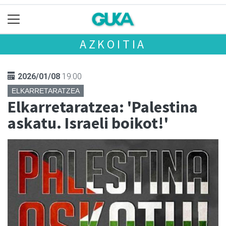
AZKOITIA
2026/01/08
19:00
ELKARRETARATZEA
Elkarretaratzea: 'Palestina
askatu. Israeli boikot!'