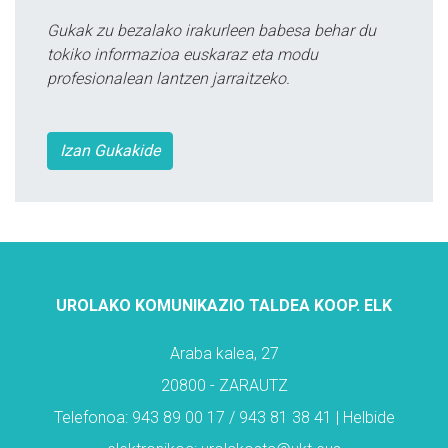
Gukak zu bezalako irakurleen babesa behar du
tokiko informazioa euskaraz eta modu
profesionalean lantzen jarraitzeko.
Izan Gukakide
UROLAKO KOMUNIKAZIO TALDEA KOOP. ELK
Araba kalea, 27
20800 - ZARAUTZ
Telefonoa: 943 89 00 17 / 943 81 38 41 | Helbide