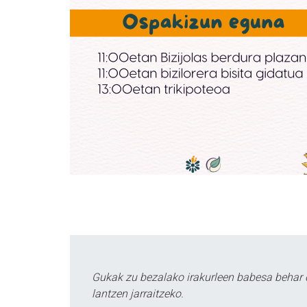
Gukak zu bezalako irakurleen babesa behar 
lantzen jarraitzeko.