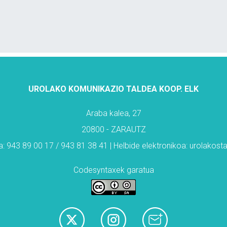
UROLAKO KOMUNIKAZIO TALDEA KOOP. ELK
Araba kalea, 27
20800 - ZARAUTZ
: 943 89 00 17 / 943 81 38 41 | Helbide elektronikoa: urolakos
Codesyntaxek garatua