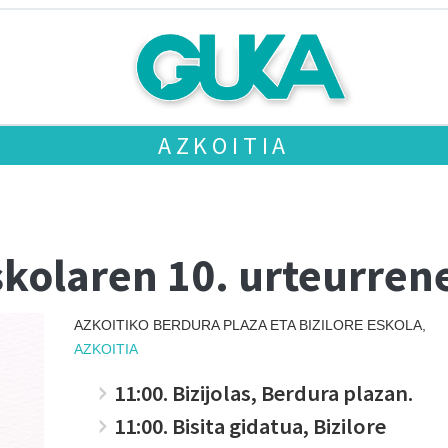
AZKOITIA
eskolaren 10. urteurre
AZKOITIKO BERDURA PLAZA ETA BIZILORE ESKOLA,
AZKOITIA
11:00. Bizijolas, Berdura plazan.
11:00. Bisita gidatua, Bizilore