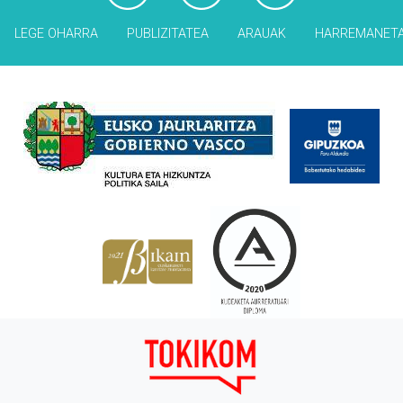
LEGE OHARRA
PUBLIZITATEA
ARAUAK
HARREMANET
Babesleak