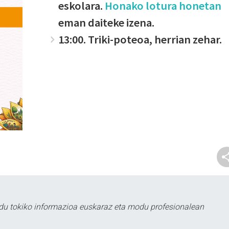
eskolara.
Honako lotura honetan
eman daiteke izena.
13:00. Triki-poteoa, herrian zehar.
du tokiko informazioa euskaraz eta modu profesionalean