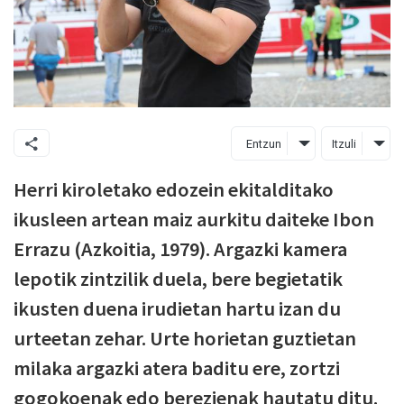
Entzun
Itzuli
Herri kiroletako edozein ekitalditako
ikusleen artean maiz aurkitu daiteke Ibon
Errazu (Azkoitia, 1979). Argazki kamera
lepotik zintzilik duela, bere begietatik
ikusten duena irudietan hartu izan du
urteetan zehar. Urte horietan guztietan
milaka argazki atera baditu ere, zortzi
gogokoenak edo berezienak hautatu ditu.