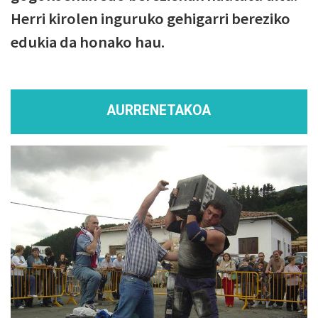
Herri kirolen inguruko gehigarri bereziko
edukia da honako hau.
AURRENETAKOA