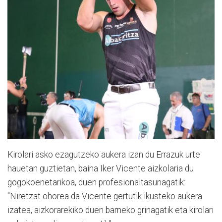
Kirolari asko ezagutzeko aukera izan du Errazuk urte
hauetan guztietan, baina Iker Vicente aizkolaria du
gogokoenetarikoa, duen profesionaltasunagatik:
"Niretzat ohorea da Vicente gertutik ikusteko aukera
izatea, aizkorarekiko duen barneko grinagatik eta kirolari