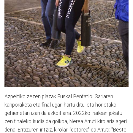
Azpeitiko zezen plazak Euskal Pentatloi Sariaren
kanporaketa eta final ugari hartu ditu, eta horietako
gehienetan izan da azkoitiarra. 2022ko irailean jokatu
zen finaleko irudia da goikoa, Nerea Arruti kirolaria ageri
dena. Errazuren iritziz, kirolari "dotorea" da Arruti: "Beste