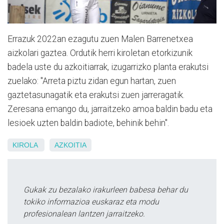
Errazuk 2022an ezagutu zuen Malen Barrenetxea
aizkolari gaztea. Ordutik herri kiroletan etorkizunik
badela uste du azkoitiarrak, izugarrizko planta erakutsi
zuelako: "Arreta piztu zidan egun hartan, zuen
gaztetasunagatik eta erakutsi zuen jarreragatik.
Zeresana emango du, jarraitzeko amoa baldin badu eta
lesioek uzten baldin badiote, behinik behin".
KIROLA
AZKOITIA
Gukak zu bezalako irakurleen babesa behar du
tokiko informazioa euskaraz eta modu
profesionalean lantzen jarraitzeko.