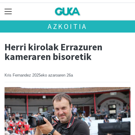
AZKOITIA
Herri kirolak Errazuren
kameraren bisoretik
Kris Fernandez
2025eko azaroaren 26a