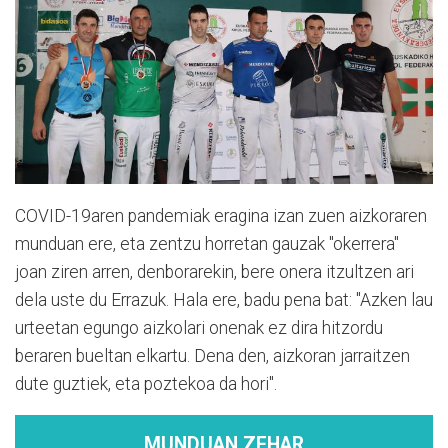
COVID-19aren pandemiak eragina izan zuen aizkoraren
munduan ere, eta zentzu horretan gauzak "okerrera"
joan ziren arren, denborarekin, bere onera itzultzen ari
dela uste du Errazuk. Hala ere, badu pena bat: "Azken lau
urteetan egungo aizkolari onenak ez dira hitzordu
beraren bueltan elkartu. Dena den, aizkoran jarraitzen
dute guztiek, eta poztekoa da hori".
MUNDUAN ZEHAR