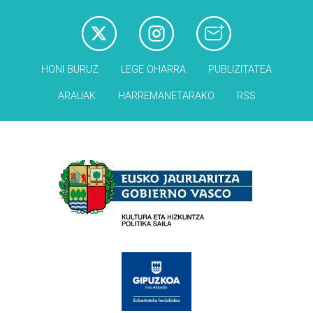
HONI BURUZ
LEGE OHARRA
PUBLIZITATEA
ARAUAK
HARREMANETARAKO
RSS
Babesleak