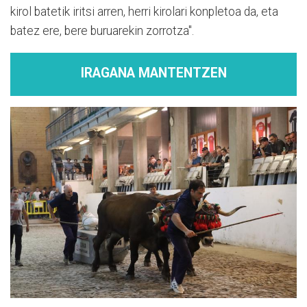
kirol batetik iritsi arren, herri kirolari konpletoa da, eta
batez ere, bere buruarekin zorrotza".
IRAGANA MANTENTZEN