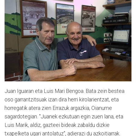
Juan Iguaran eta Luis Mari Bengoa. Bata zein bestea
oso garrantzitsuak izan dira herri kirolarientzat, eta
horregatik atera zien Errazuk argazkia, Oianume
sagardotegian. "Juanek ezkutuan egin zuen lana, eta
Luis Marik, aldiz, gazteei bideak zabaldu dizkie
txapelketa ugari antolatuz", adierazi du azkoitiarrak.