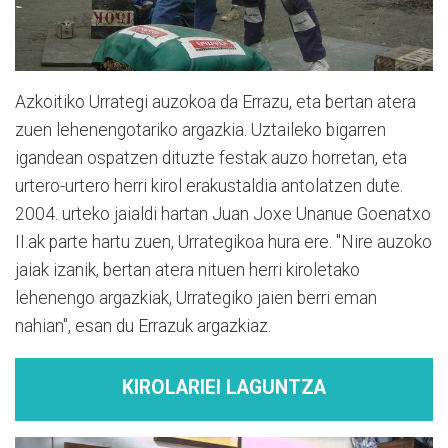
Azkoitiko Urrategi auzokoa da Errazu, eta bertan atera
zuen lehenengotariko argazkia. Uztaileko bigarren
igandean ospatzen dituzte festak auzo horretan, eta
urtero-urtero herri kirol erakustaldia antolatzen dute.
2004. urteko jaialdi hartan Juan Joxe Unanue Goenatxo
II.ak parte hartu zuen, Urrategikoa hura ere. "Nire auzoko
jaiak izanik, bertan atera nituen herri kiroletako
lehenengo argazkiak, Urrategiko jaien berri eman
nahian", esan du Errazuk argazkiaz.
KIROLARIEI LAGUNTZA