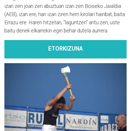
izan zen joan zen abuztuan izan zen Boiseko Jaialdia
(AEB); izan ere, han izan ziren herri kirolari hainbat, baita
Errazu ere. Haren hitzetan, "laguntzen" aritu zen, uste
baitu denek elkarrekin egin behar dutela aurrera.
ETORKIZUNA