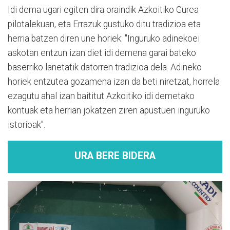
Idi dema ugari egiten dira oraindik Azkoitiko Gurea
pilotalekuan, eta Errazuk gustuko ditu tradizioa eta
herria batzen diren une horiek: "Inguruko adinekoei
askotan entzun izan diet idi demena garai bateko
baserriko lanetatik datorren tradizioa dela. Adineko
horiek entzutea gozamena izan da beti niretzat, horrela
ezagutu ahal izan baititut Azkoitiko idi demetako
kontuak eta herrian jokatzen ziren apustuen inguruko
istorioak".
URA BERE BIDERA