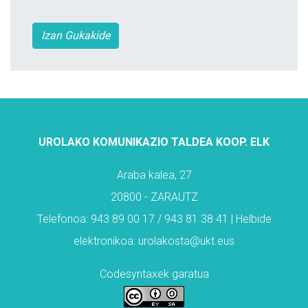
Izan Gukakide
UROLAKO KOMUNIKAZIO TALDEA KOOP. ELK
Araba kalea, 27
20800 - ZARAUTZ
Telefonoa: 943 89 00 17 / 943 81 38 41 | Helbide
elektronikoa: urolakosta@ukt.eus
Codesyntaxek garatua