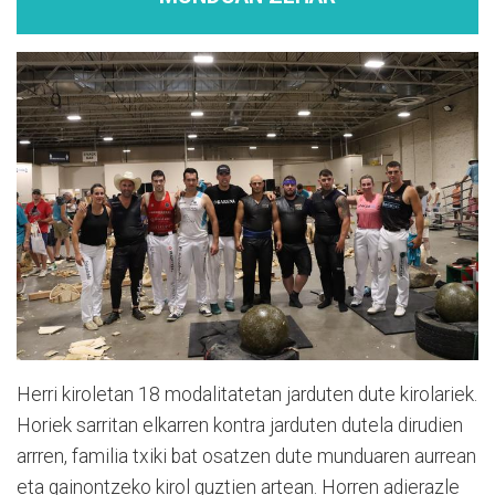
Herri kiroletan 18 modalitatetan jarduten dute kirolariek.
Horiek sarritan elkarren kontra jarduten dutela dirudien
arrren, familia txiki bat osatzen dute munduaren aurrean
eta gainontzeko kirol guztien artean. Horren adierazle