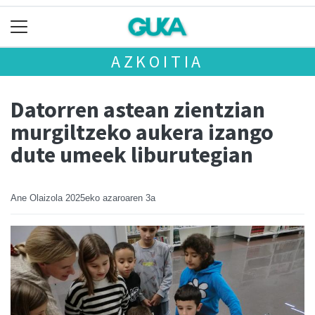
AZKOITIA
Datorren astean zientzian
murgiltzeko aukera izango
dute umeek liburutegian
Ane Olaizola
2025eko azaroaren 3a