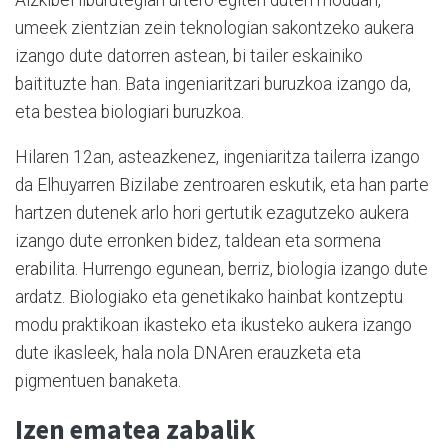
umeek zientzian zein teknologian sakontzeko aukera
izango dute datorren astean, bi tailer eskainiko
baitituzte han. Bata ingeniaritzari buruzkoa izango da,
eta bestea biologiari buruzkoa.
Hilaren 12an, asteazkenez, ingeniaritza tailerra izango
da Elhuyarren Bizilabe zentroaren eskutik, eta han parte
hartzen dutenek arlo hori gertutik ezagutzeko aukera
izango dute erronken bidez, taldean eta sormena
erabilita. Hurrengo egunean, berriz, biologia izango dute
ardatz. Biologiako eta genetikako hainbat kontzeptu
modu praktikoan ikasteko eta ikusteko aukera izango
dute ikasleek, hala nola DNAren erauzketa eta
pigmentuen banaketa.
Izen ematea zabalik