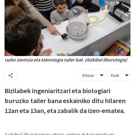
Iazko zientzia eta teknologia tailer bat. (Aizkibel liburutegia)
Entzun
Itzuli
Bizilabek ingeniaritzari eta biologiari
buruzko tailer bana eskainiko ditu hilaren
12an eta 13an, eta zabalik da izen-ematea.
Aizkibel liburutegian urtero egiten duten moduan,