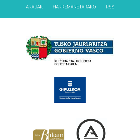
ARAUAK
HARREMANETARAKO
RSS
Babesleak