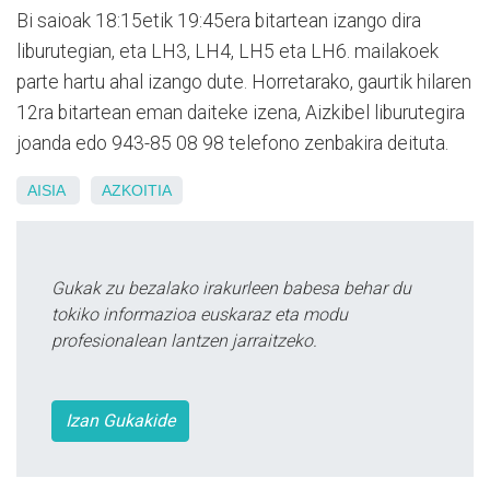
Bi saioak 18:15etik 19:45era bitartean izango dira
liburutegian, eta LH3, LH4, LH5 eta LH6. mailakoek
parte hartu ahal izango dute. Horretarako, gaurtik hilaren
12ra bitartean eman daiteke izena, Aizkibel liburutegira
joanda edo 943-85 08 98 telefono zenbakira deituta.
AISIA
AZKOITIA
Gukak zu bezalako irakurleen babesa behar du
tokiko informazioa euskaraz eta modu
profesionalean lantzen jarraitzeko.
Izan Gukakide