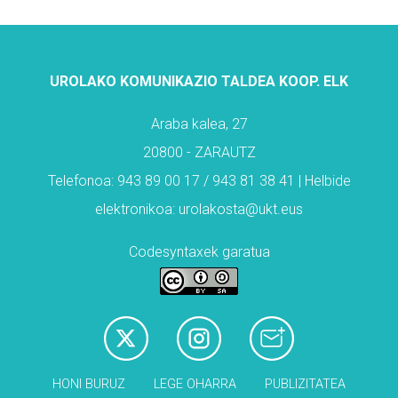
UROLAKO KOMUNIKAZIO TALDEA KOOP. ELK
Araba kalea, 27
20800 - ZARAUTZ
Telefonoa: 943 89 00 17 / 943 81 38 41 | Helbide
elektronikoa: urolakosta@ukt.eus
Codesyntaxek garatua
HONI BURUZ
LEGE OHARRA
PUBLIZITATEA