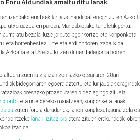
ko Foru Aldundiak amaitu ditu lanak.
an izandako euriteek lur jausi handi bat eragin zuten Azkoit
izpurutxo auzoaren parean, Mandabietako tuneletik gertu.
 aurreratu bezala, luze jo dute egonkortze eta konponketa
u, eta horrenbestez, urte eta erdi ondoren, zabalik da
da Azkoitia eta Urretxu lotzen dituen bidegorria horren
altuera zuen luizia izan zen iazko otsailaren 28an
ndiak bidegorriaren egoera aztertu eta lur jausiak eraginda
tratazioak presazko prozeduraren bidez egingo zituela
n pronto,
eta urte bereko maiatzean, konponketa lanak
azaldu
zuten foru arduradunek, lanen konplexutasuna zela et
ia konpontzeko
lanak lizitaziora
atera zituen erakundeak; obre
okoa izan da.