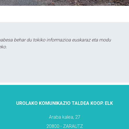
babesa behar du tokiko informazioa euskaraz eta modu
eko.
UROLAKO KOMUNIKAZIO TALDEA KOOP. ELK
Araba kalea, 27
20800 - ZARAUTZ