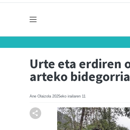
Urte eta erdiren 
arteko bidegorri
Ane Olaizola
2025eko irailaren 11