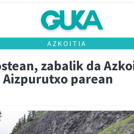
AZKOITIA
ostean, zabalik da Azko
a Aizpurutxo parean