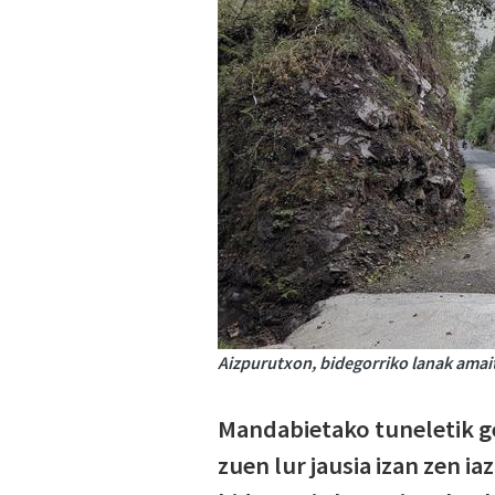
Aizpurutxon, bidegorriko lanak amait
Mandabietako tuneletik ge
zuen lur jausia izan zen ia