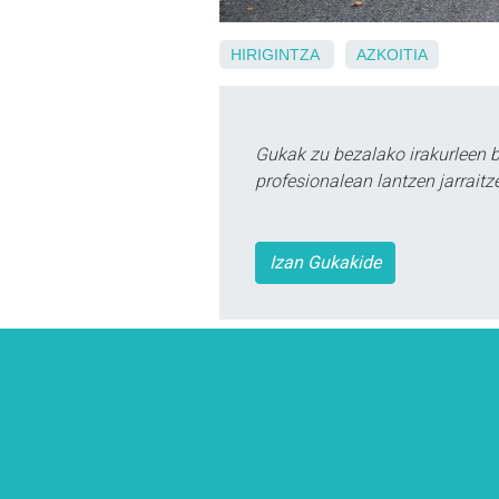
HIRIGINTZA
AZKOITIA
Gukak zu bezalako irakurleen 
profesionalean lantzen jarraitz
Izan Gukakide