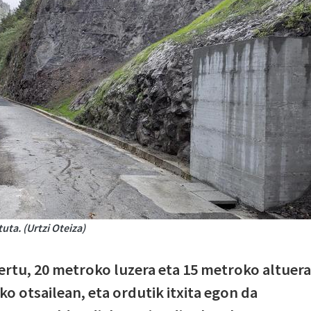
uta. (Urtzi Oteiza)
rtu, 20 metroko luzera eta 15 metroko altuera
zko otsailean, eta ordutik itxita egon da