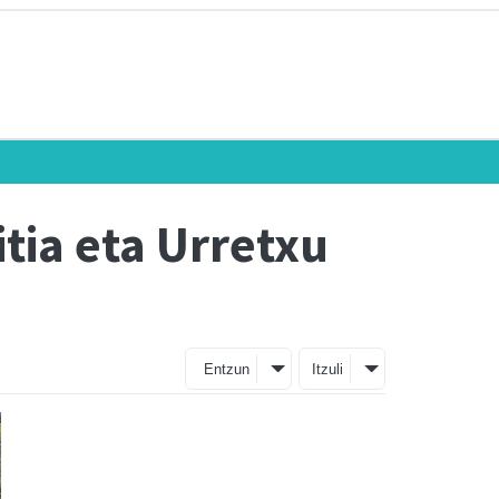
itia eta Urretxu
Entzun
Itzuli