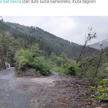
r bat irekita
izan dute luizia saihesteko, itxita dagoen