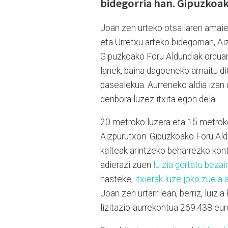
bidegorria han. Gipuzkoa
Joan zen urteko otsailaren amaier
eta Urretxu arteko bidegorrian, A
Gipuzkoako Foru Aldundiak orduan
lanek, baina dagoeneko amaitu dit
pasealekua. Aurreneko aldia izan 
denbora luzez itxita egon dela.
20 metroko luzera eta 15 metroko 
Aizpurutxon. Gipuzkoako Foru Aldu
kalteak arintzeko beharrezko kon
adierazi zuen
luizia gertatu bezai
hasteke,
itxierak luze joko zuela 
Joan zen urtarrilean, berriz, luiz
lizitazio-aurrekontua 269.438 eur