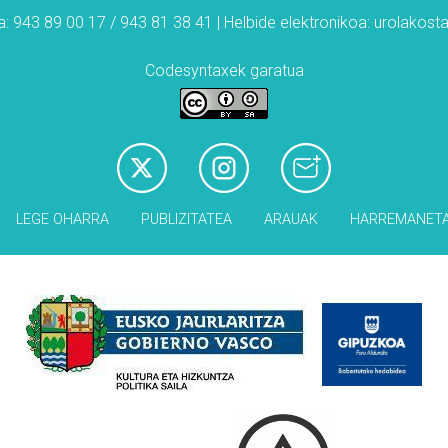
: 943 89 00 17 / 943 81 38 41 | Helbide elektronikoa: urolakos
Codesyntaxek garatua
LEGE OHARRA
PUBLIZITATEA
ARAUAK
HARREMANET
Babesleak