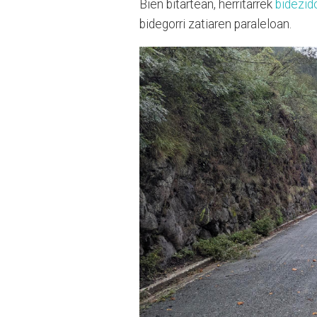
Bien bitartean, herritarrek
bidezido
bidegorri zatiaren paraleloan.