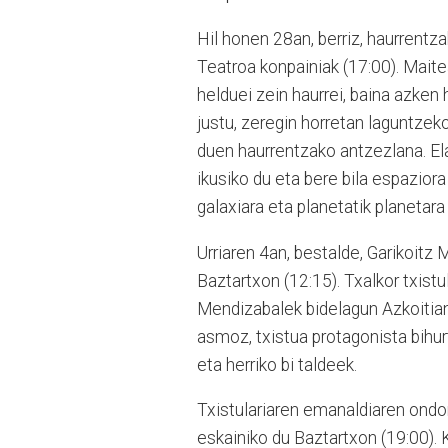
Hil honen 28an, berriz, haurrentz
Teatroa konpainiak (17:00). Maite
helduei zein haurrei, baina azken
justu, zeregin horretan laguntze
duen haurrentzako antzezlana. El
ikusiko du eta bere bila espaziora
galaxiara eta planetatik planetara
Urriaren 4an, bestalde, Garikoitz 
Baztartxon (12:15). Txalkor txistu
Mendizabalek bidelagun Azkoitian
asmoz, txistua protagonista bihu
eta herriko bi taldeek.
Txistulariaren emanaldiaren ond
eskainiko du Baztartxon (19:00).