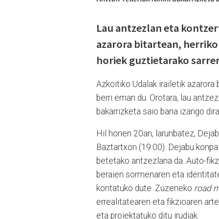
Lau antzezlan eta kontzer
azarora bitartean, herriko
horiek guztietarako sarre
Azkoitiko Udalak irailetik azarora
berri eman du. Orotara, lau antze
bakarrizketa saio bana izango dira
Hil honen 20an, larunbatez, Deja
Baztartxon (19:00). Dejabu konpa
betetako antzezlana da. Auto-fikz
beraien sormenaren eta identitat
kontatuko dute. Zuzeneko
road 
errealitatearen eta fikzioaren ar
eta proiektatuko ditu irudiak.