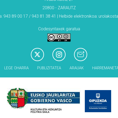
20800 - ZARAUTZ
: 943 89 00 17 / 943 81 38 41 | Helbide elektronikoa: urolakos
Codesyntaxek garatua
LEGE OHARRA
PUBLIZITATEA
ARAUAK
HARREMANET
Babesleak