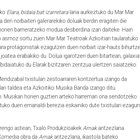
ako
Elara, bidaia bat izarretara
lana aurkeztuko du Mar Mar
a den norbaiten galerarekiko doluak berdin eragiten die
 horien barneratzeko modua desberdina izan daiteke. Hain
ko asmoz sortu zuen Mar Mar Teatroak Azkoitian taularatuko
ara protagonistak ezagutzen duen norbait izar-hauts bihurtz
 joatea erabakiko du. Dolua igarotzen duen bitartean, galaxia
 bidaiatuko du Elarak bizitzaren zentzua ulertzen saiatzeko.
Mendizabal txistulari zestoarraren kontzertua izango da
lari taldea eta Azkoitiko Musika Banda izango ditu
. Musikari horien guztien arteko harreman ona sendotzeko
rtuko duen emanaldi berezia eskainiko dute txistulari ezagu
orengo astean, Txalo Produkzioakek
Amak
antzezlana
 Komedia obra da
Amak
antzezlana, ikastola bateko