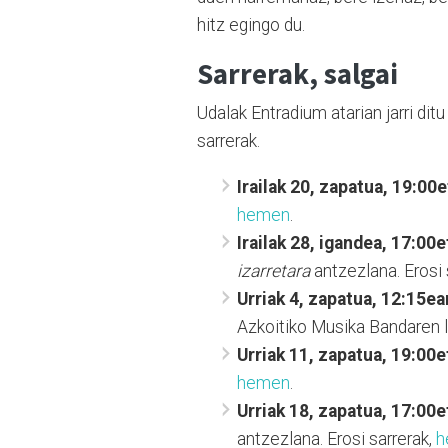
hitz egingo du.
Sarrerak, salgai
Udalak Entradium atarian jarri dit
sarrerak.
Irailak 20, zapatua, 19:00e
hemen
.
Irailak 28, igandea, 17:00e
izarretara
antzezlana. Erosi 
Urriak 4, zapatua, 12:15ea
Azkoitiko Musika Bandaren l
Urriak 11, zapatua, 19:00e
hemen
.
Urriak 18, zapatua, 17:00e
antzezlana. Erosi sarrerak,
h