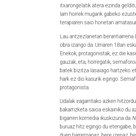
itxarongelatik atera ezinda geldi
larri horrek mugarik gabeko ezust
terapiaren saio horietan amatasun
Lau antzezlanetan berantiarrena
obra izango da. Urriaren 18an eska
Enekok, protagonistak, ez die kasu
gauzak, eta, horregatik, semafor
batek bizitza lasaiago hartzeko 
hark ez dio kasurik egingo. Semaf
protagonista.
Udalak iragarritako azken hitzordu
bakarrizketa saioa eskainiko du az
bigarren komedia ikuskizuna da
N
buruaz hitz egingo du etengabe, ba
duen harremanaz, bere izenaz, be