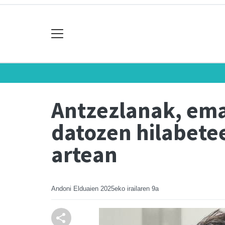
Antzezlanak, ema
datozen hilabetee
artean
Andoni Elduaien
2025eko irailaren 9a