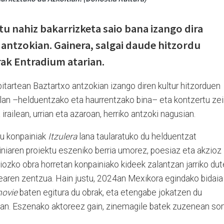
tu nahiz bakarrizketa saio bana izango dira
 antzokian. Gainera, salgai daude hitzordu
rak Entradium atarian.
 bitartean Baztartxo antzokian izango diren kultur hitzorduen
zlan –helduentzako eta haurrentzako bina– eta kontzertu ze
 irailean, urrian eta azaroan, herriko antzoki nagusian.
bu konpainiak
Itzulera
lana taularatuko du helduentzat
iniaren proiektu eszeniko berria umorez, poesiaz eta akzioz
iozko obra horretan konpainiako kideek zalantzan jarriko dut
earen zentzua. Hain justu, 2024an Mexikora egindako bidaia
movie
baten egitura du obrak, eta etengabe jokatzen du
tean. Eszenako aktoreez gain, zinemagile batek zuzenean sor