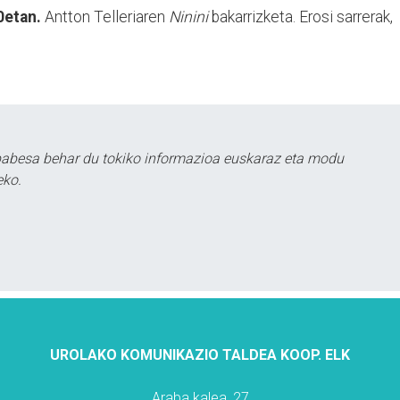
0etan.
Antton Telleriaren
Ninini
bakarrizketa. Erosi sarrerak,
babesa behar du tokiko informazioa euskaraz eta modu
eko.
UROLAKO KOMUNIKAZIO TALDEA KOOP. ELK
Araba kalea, 27