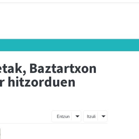
tak, Baztartxon
r hitzorduen
Entzun
Itzuli