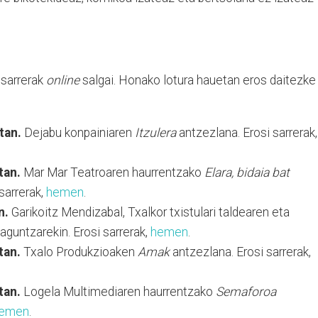
u sarrerak
online
salgai. Honako lotura hauetan eros daitezke
tan.
Dejabu konpainiaren
Itzulera
antzezlana. Erosi sarrerak,
tan.
Mar Mar Teatroaren haurrentzako
Elara, bidaia bat
sarrerak,
hemen
.
n.
Garikoitz Mendizabal, Txalkor txistulari taldearen eta
aguntzarekin. Erosi sarrerak,
hemen
.
tan.
Txalo Produkzioaken
Amak
antzezlana. Erosi sarrerak,
tan.
Logela Multimediaren haurrentzako
Semaforoa
emen
.