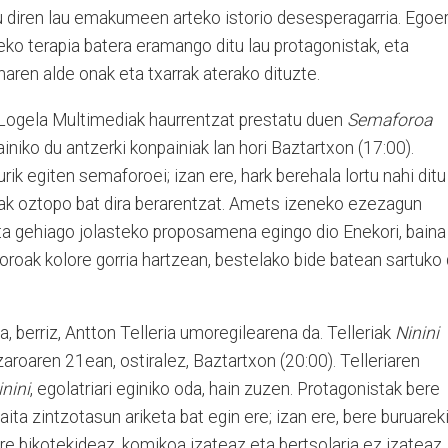
tu diren lau emakumeen arteko istorio desesperagarria. Egoe
eko terapia batera eramango ditu lau protagonistak, eta
aren alde onak eta txarrak aterako dituzte.
 Logela Multimediak haurrentzat prestatu duen
Semaforoa
iniko du antzerki konpainiak lan hori Baztartxon (17:00).
rik egiten semaforoei; izan ere, hark berehala lortu nahi ditu
oak oztopo bat dira berarentzat. Amets izeneko ezezagun
eta gehiago jolasteko proposamena egingo dio Enekori, baina
oroak kolore gorria hartzean, bestelako bide batean sartuko
a, berriz, Antton Telleria umoregilearena da. Telleriak
Ninini
aroaren 21ean, ostiralez, Baztartxon (20:00). Telleriaren
inini
, egolatriari eginiko oda, hain zuzen. Protagonistak bere
ita zintzotasun ariketa bat egin ere; izan ere, bere buruarek
re bikotekideaz, komikoa izateaz eta bertsolaria ez izateaz