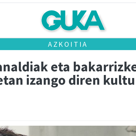
AZKOITIA
naldiak eta bakarrizke
tan izango diren kultu