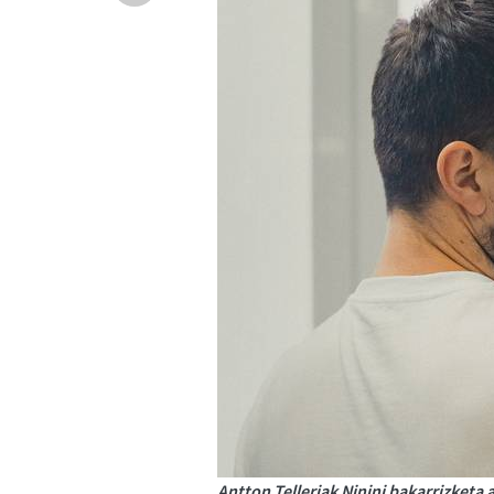
Antton Telleriak Ninini bakarrizketa