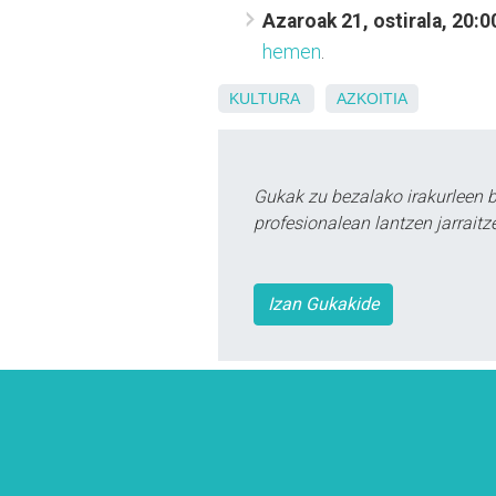
Azaroak 21, ostirala, 20:0
hemen
.
KULTURA
AZKOITIA
Gukak zu bezalako irakurleen 
profesionalean lantzen jarraitz
Izan Gukakide