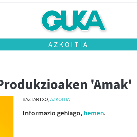
AZKOITIA
 Produkzioaken 'Amak'
BAZTARTXO,
AZKOITIA
Informazio gehiago,
hemen
.