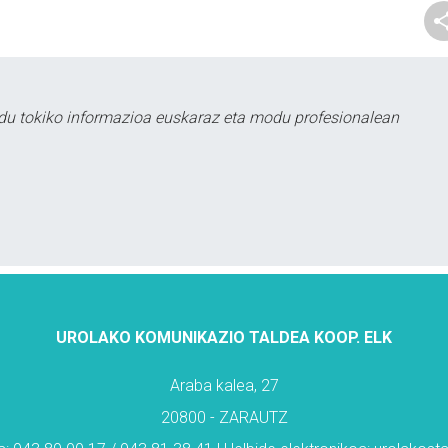
du tokiko informazioa euskaraz eta modu profesionalean
UROLAKO KOMUNIKAZIO TALDEA KOOP. ELK
Araba kalea, 27
20800 - ZARAUTZ