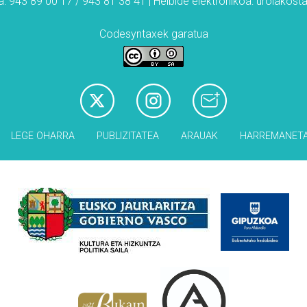
: 943 89 00 17 / 943 81 38 41 | Helbide elektronikoa: urolakos
Codesyntaxek garatua
LEGE OHARRA
PUBLIZITATEA
ARAUAK
HARREMANET
Babesleak