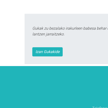
Gukak zu bezalako irakurleen babesa behar 
lantzen jarraitzeko.
Izan Gukakide