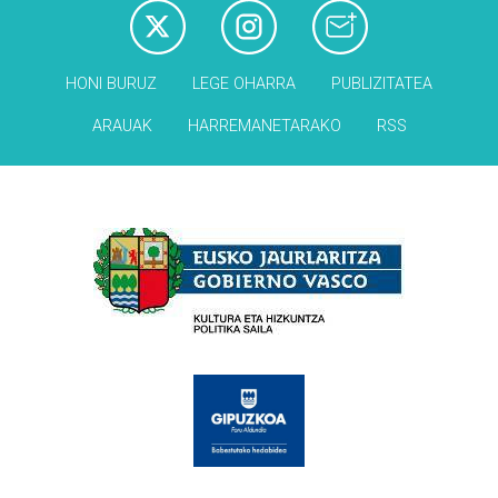
HONI BURUZ
LEGE OHARRA
PUBLIZITATEA
ARAUAK
HARREMANETARAKO
RSS
Babesleak