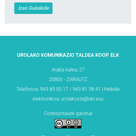
Izan Gukakide
UROLAKO KOMUNIKAZIO TALDEA KOOP. ELK
Araba kalea, 27
20800 - ZARAUTZ
Telefonoa: 943 89 00 17 / 943 81 38 41 | Helbide
elektronikoa: urolakosta@ukt.eus
Codesyntaxek garatua