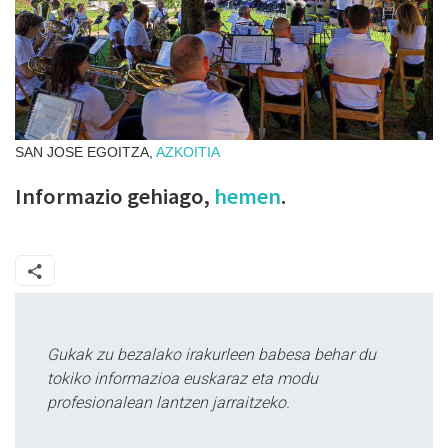
SAN JOSE EGOITZA,
AZKOITIA
Informazio gehiago,
hemen
.
Gukak zu bezalako irakurleen babesa behar du
tokiko informazioa euskaraz eta modu
profesionalean lantzen jarraitzeko.