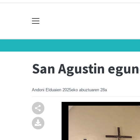
San Agustin egun
Andoni Elduaien
2025eko abuztuaren 28a