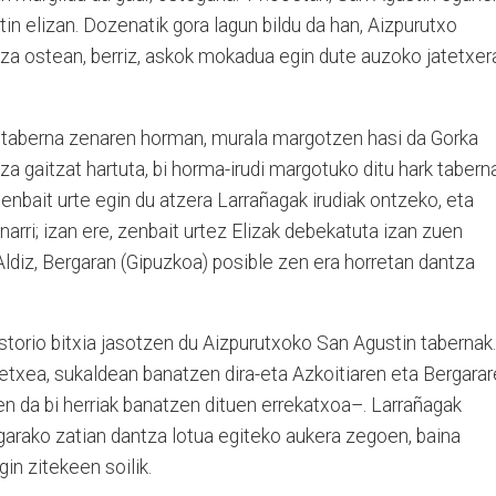
n elizan. Dozenatik gora lagun bildu da han, Aizpurutxo
a ostean, berriz, askok mokadua egin dute auzoko jatetxer
in taberna zenaren horman, murala margotzen hasi da Gorka
tza gaitzat hartuta, bi horma-irudi margotuko ditu hark tabern
enbait urte egin du atzera Larrañagak irudiak ontzeko, eta
arri; izan ere, zenbait urtez Elizak debekatuta izan zuen
Aldiz, Bergaran (Gipuzkoa) posible zen era horretan dantza
istorio bitxia jasotzen du Aizpurutxoko San Agustin tabernak.
 etxea, sukaldean banatzen dira-eta Azkoitiaren eta Bergara
zen da bi herriak banatzen dituen errekatxoa–. Larrañagak
garako zatian dantza lotua egiteko aukera zegoen, baina
in zitekeen soilik.