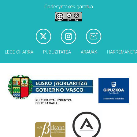
Codesyntaxek garatua
LEGE OHARRA
PUBLIZITATEA
ARAUAK
HARREMANET
Babesleak