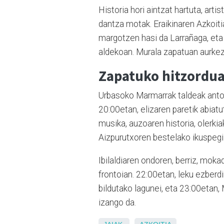
Historia hori aintzat hartuta, arti
dantza motak. Eraikinaren Azkoiti
margotzen hasi da Larrañaga, eta
aldekoan. Murala zapatuan aurkeztu
Zapatuko hitzordu
Urbasoko Marmarrak taldeak anto
20:00etan, elizaren paretik abiatu
musika, auzoaren historia, olerkia
Aizpurutxoren bestelako ikuspegi
Ibilaldiaren ondoren, berriz, mok
frontoian. 22:00etan, leku ezberd
bildutako lagunei, eta 23:00eta
izango da.