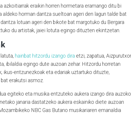
sta azkoitiarrak eraikin horren hormetara eramango ditu bi
a aldeko horman dantza sueltoan ageri den lagun talde bat
 dantza lotuan ageri den bikote bat margotuko du Bergara
ko du artistak, jaiei lotuta egingo dituzten ekintzetan.
ak
latuta,
hainbat hitzordu izango dira
etzi, zapatua, Aizpurutxo
ta, ibilaldia egingo dute auzoan zehar. Hitzordu horretan
k, ikus-entzunezkoak eta edariak uztartuko dituzte,
 bat erakutsi asmoz.
adua egiteko eta musika entzuteko aukera izango dira auzoko
inetako janaria dastatzeko aukera eskainiko diete auzoan
n, Mozambikeko NBC Gas Butano musikariaren emanaldia