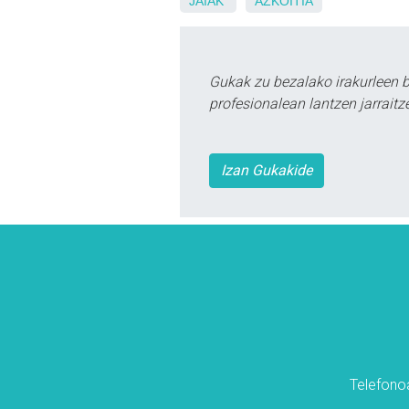
JAIAK
AZKOITIA
Gukak zu bezalako irakurleen 
profesionalean lantzen jarraitz
Izan Gukakide
Telefonoa