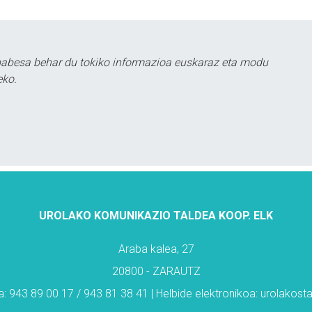
babesa behar du tokiko informazioa euskaraz eta modu
eko.
UROLAKO KOMUNIKAZIO TALDEA KOOP. ELK
Araba kalea, 27
20800 - ZARAUTZ
: 943 89 00 17 / 943 81 38 41 | Helbide elektronikoa: urolakos