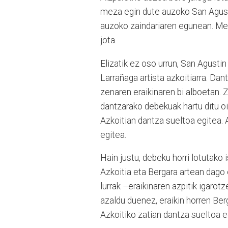
meza egin dute auzoko San Agusti
auzoko zaindariaren egunean. Mez
jota.
Elizatik ez oso urrun, San Agust
Larrañaga artista azkoitiarra. Dan
zenaren eraikinaren bi alboetan. Z
dantzarako debekuak hartu ditu oin
Azkoitian dantza sueltoa egitea. 
egitea.
Hain justu, debeku horri lotutako 
Azkoitia eta Bergara artean dago
lurrak –eraikinaren azpitik igarot
azaldu duenez, eraikin horren Ber
Azkoitiko zatian dantza sueltoa eg