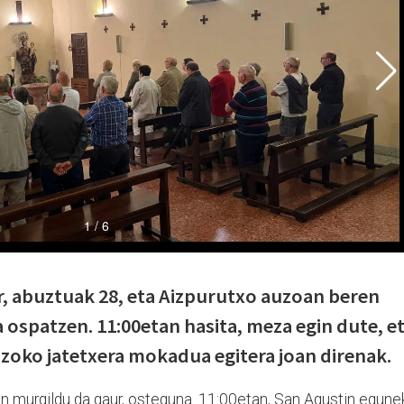
, abuztuak 28, eta Aizpurutxo auzoan beren
a ospatzen. 11:00etan hasita, meza egin dute, e
uzoko jatetxera mokadua egitera joan direnak.
n murgildu da gaur, osteguna. 11:00etan, San Agustin egune