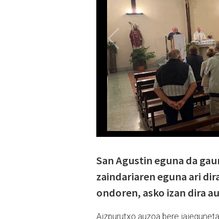
San Agustin eguna da gaur
zaindariaren eguna ari dir
ondoren, asko izan dira a
Aizpurutxo auzoa bere jaieguneta