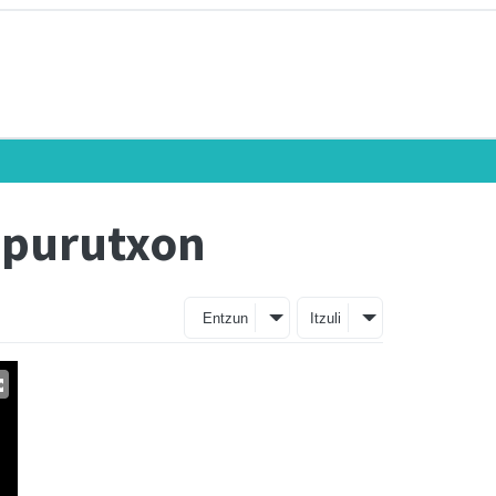
zpurutxon
Entzun
Itzuli