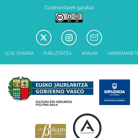
Codesyntaxek garatua
LEGE OHARRA
PUBLIZITATEA
ARAUAK
HARREMANET
Babesleak