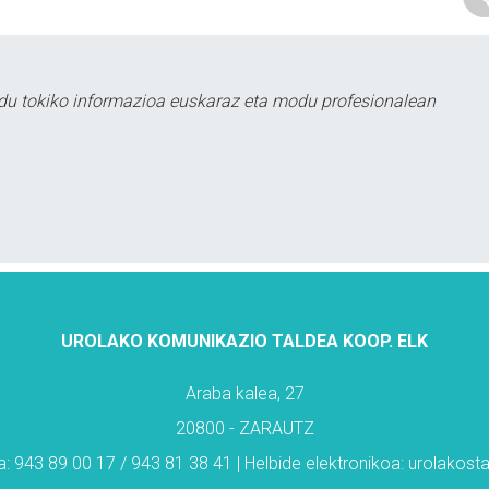
du tokiko informazioa euskaraz eta modu profesionalean
UROLAKO KOMUNIKAZIO TALDEA KOOP. ELK
Araba kalea, 27
20800 - ZARAUTZ
: 943 89 00 17 / 943 81 38 41 | Helbide elektronikoa: urolakos