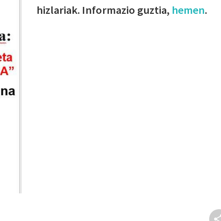
hizlariak. Informazio guztia,
hemen
.