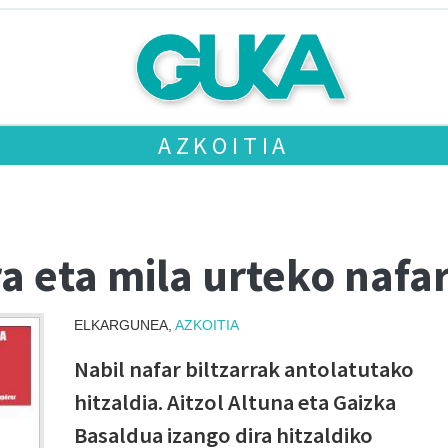
AZKOITIA
ra eta mila urteko nafar
ELKARGUNEA,
AZKOITIA
Nabil nafar biltzarrak antolatutako
hitzaldia. Aitzol Altuna eta Gaizka
Basaldua izango dira hitzaldiko