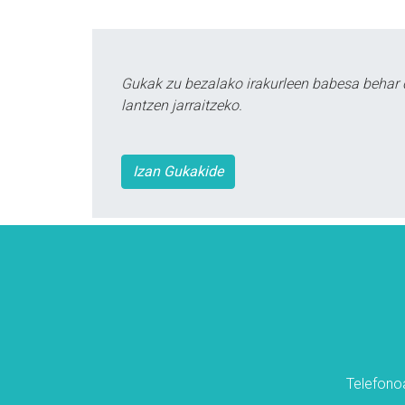
Gukak zu bezalako irakurleen babesa behar 
lantzen jarraitzeko.
Izan Gukakide
Telefonoa