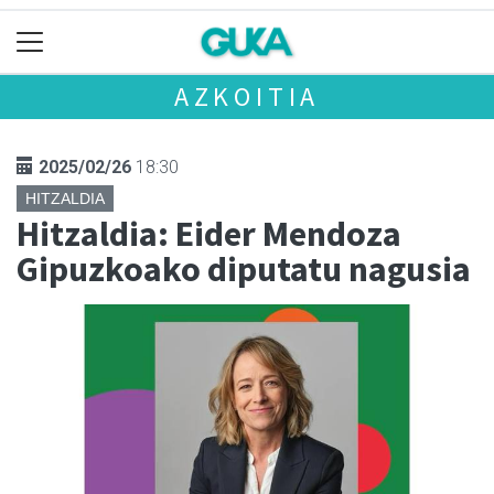
AZKOITIA
2025/02/26
18:30
HITZALDIA
Hitzaldia: Eider Mendoza
Gipuzkoako diputatu nagusia