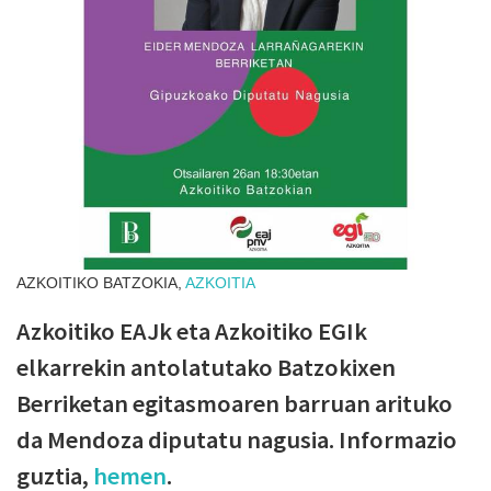
AZKOITIKO BATZOKIA,
AZKOITIA
Azkoitiko EAJk eta Azkoitiko EGIk
elkarrekin antolatutako Batzokixen
Berriketan egitasmoaren barruan arituko
da Mendoza diputatu nagusia. Informazio
guztia,
hemen
.