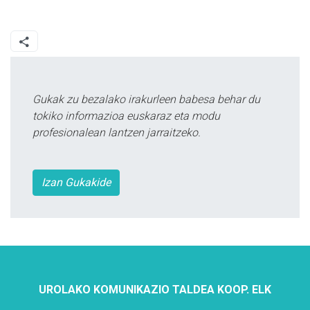
Gukak zu bezalako irakurleen babesa behar du
tokiko informazioa euskaraz eta modu
profesionalean lantzen jarraitzeko.
Izan Gukakide
UROLAKO KOMUNIKAZIO TALDEA KOOP. ELK