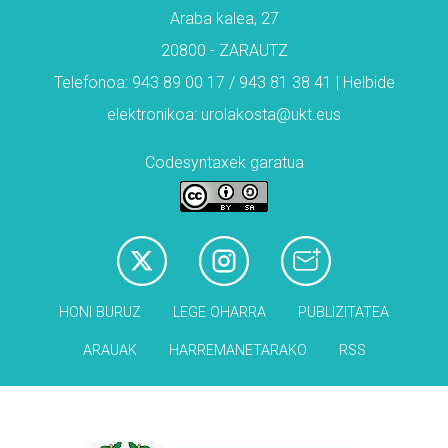
Araba kalea, 27
20800 - ZARAUTZ
Telefonoa: 943 89 00 17 / 943 81 38 41 | Helbide
elektronikoa: urolakosta@ukt.eus
Codesyntaxek garatua
HONI BURUZ
LEGE OHARRA
PUBLIZITATEA
ARAUAK
HARREMANETARAKO
RSS
Babesleak