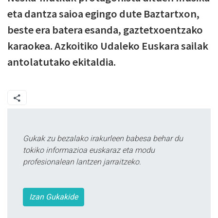
eta dantza saioa egingo dute Baztartxon,
beste era batera esanda, gaztetxoentzako
karaokea. Azkoitiko Udaleko Euskara sailak
antolatutako ekitaldia.
Gukak zu bezalako irakurleen babesa behar du
tokiko informazioa euskaraz eta modu
profesionalean lantzen jarraitzeko.
Izan Gukakide