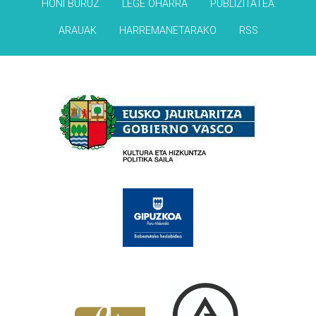
HONI BURUZ
LEGE OHARRA
PUBLIZITATEA
ARAUAK
HARREMANETARAKO
RSS
Babesleak