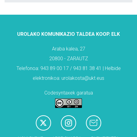
UROLAKO KOMUNIKAZIO TALDEA KOOP. ELK
Araba kalea, 27
20800 - ZARAUTZ
Telefonoa: 943 89 00 17 / 943 81 38 41 | Helbide
elektronikoa: urolakosta@ukt.eus
Codesyntaxek garatua