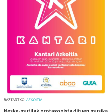
BAZTARTXO,
AZKOITIA
Neska-mutilak protagonista dituen musika