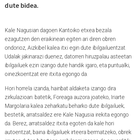
dute bidea.
Kale Nagusian dagoen Kantoiko etxea bezala
ezagutzen den eraikinean egiten ari diren obren
ondorioz, Aizkibel kalea itxi egin dute ibilgailuentzat.
Udalak jakinarazi duenez, datorren hiruzpalau asteetan
ibilgailuek ezin izango dute handik igaro, eta puntualki,
oinezkoentzat ere itxita egongo da.
Hori horrela izanda, hainbat aldaketa izango dira
zirkulazioan: batetik, Foreaga auzora joateko, Iriarte
Margolaria kalea zeharkatu beharko dute ibilgailuek;
bestetik, arratsaldez ere Kale Nagusia irekita egongo
da. Berez, arratsaldez itxita egoten da kale hori
autoentzat, baina ibilgailuek irteera bermatzeko, obrek