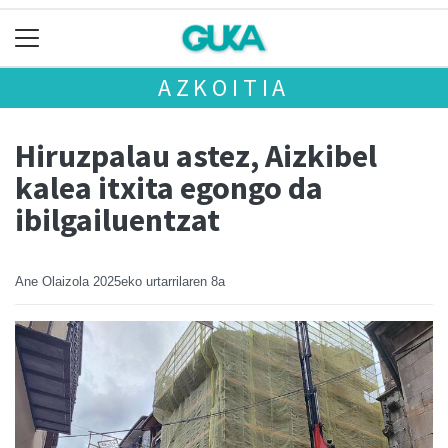
AZKOITIA
Hiruzpalau astez, Aizkibel
kalea itxita egongo da
ibilgailuentzat
Ane Olaizola
2025eko urtarrilaren 8a