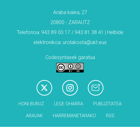
Araba kalea, 27
20800 - ZARAUTZ
Telefonoa: 943 89 00 17 / 943 81 38 41 | Helbide
elektronikoa: urolakosta@ukt.eus
Codesyntaxek garatua
HONI BURUZ
LEGE OHARRA
PUBLIZITATEA
ARAUAK
HARREMANETARAKO
RSS
Babesleak