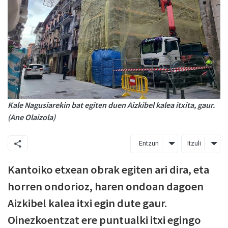
Kale Nagusiarekin bat egiten duen Aizkibel kalea itxita, gaur.
(Ane Olaizola)
Entzun
Itzuli
Kantoiko etxean obrak egiten ari dira, eta
horren ondorioz, haren ondoan dagoen
Aizkibel kalea itxi egin dute gaur.
Oinezkoentzat ere puntualki itxi egingo