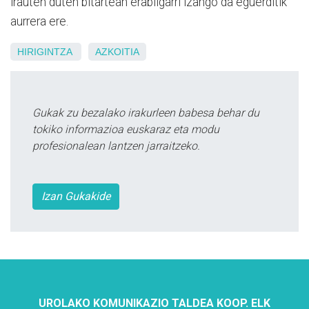
irauten duten bitartean erabilgarri izango da eguerditik
aurrera ere.
HIRIGINTZA
AZKOITIA
Gukak zu bezalako irakurleen babesa behar du
tokiko informazioa euskaraz eta modu
profesionalean lantzen jarraitzeko.
Izan Gukakide
UROLAKO KOMUNIKAZIO TALDEA KOOP. ELK