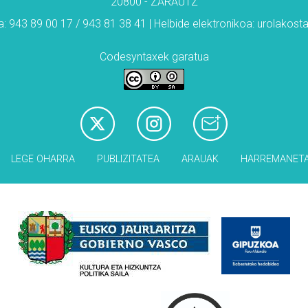
20800 - ZARAUTZ
: 943 89 00 17 / 943 81 38 41 | Helbide elektronikoa: urolakos
Codesyntaxek garatua
LEGE OHARRA
PUBLIZITATEA
ARAUAK
HARREMANET
Babesleak