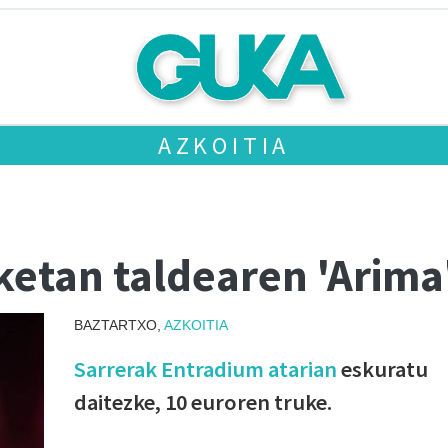
AZKOITIA
ketan taldearen 'Arima
BAZTARTXO,
AZKOITIA
Sarrerak Entradium atarian
eskuratu
daitezke, 10 euroren truke.