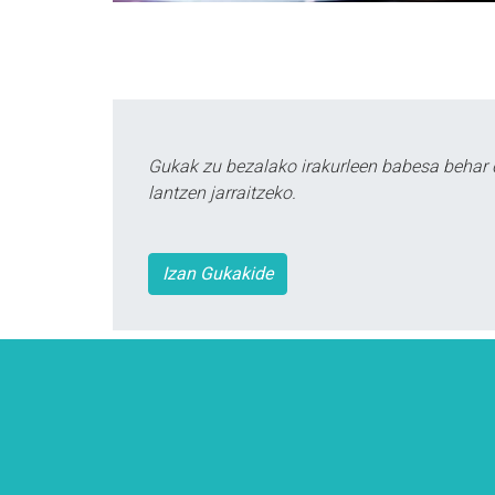
Gukak zu bezalako irakurleen babesa behar 
lantzen jarraitzeko.
Izan Gukakide